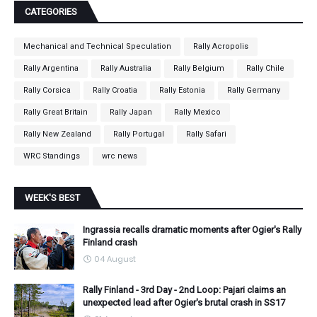
CATEGORIES
Mechanical and Technical Speculation
Rally Acropolis
Rally Argentina
Rally Australia
Rally Belgium
Rally Chile
Rally Corsica
Rally Croatia
Rally Estonia
Rally Germany
Rally Great Britain
Rally Japan
Rally Mexico
Rally New Zealand
Rally Portugal
Rally Safari
WRC Standings
wrc news
WEEK'S BEST
Ingrassia recalls dramatic moments after Ogier's Rally
Finland crash
04 August
Rally Finland - 3rd Day - 2nd Loop: Pajari claims an
unexpected lead after Ogier's brutal crash in SS17