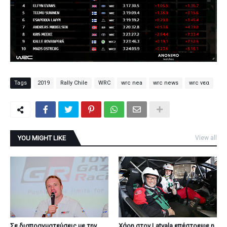
Tags
2019
Rally Chile
WRC
wrc nea
wrc news
wrc νεα
YOU MIGHT LIKE
View all
Σε διαπραγματεύσεις με την
Χάρη στον Latvala επέστρεψε η