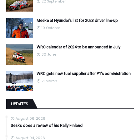
22 September
Meeke at Hyundai's list for 2023 driver line-up
19 October
WRC calendar of 2024 to be announced in July
30 June
WRC gets new fuel supplier after P1's administration
21 March
UPDATES
August 06, 2026
Sesks does a review of his Rally Finland
August 04, 2026