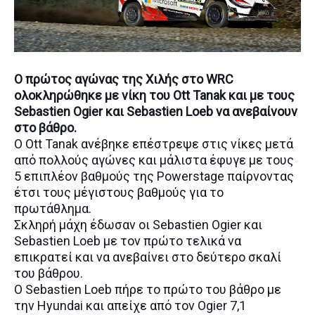
Ο πρώτος αγώνας της Χιλής στο WRC
ολοκληρώθηκε με νίκη του Ott Tanak και με τους
Sebastien Ogier και Sebastien Loeb να ανεβαίνουν
στο βάθρο.
O Ott Tanak ανέβηκε επέστρεψε στις νίκες μετά
από πολλούς αγώνες και μάλιστα έφυγε με τους
5 επιπλέον βαθμούς της Powerstage παίρνοντας
έτσι τους μέγιστους βαθμούς για το
πρωτάθλημα.
Σκληρή μάχη έδωσαν οι Sebastien Ogier και
Sebastien Loeb με τον πρώτο τελικά να
επικρατεί και να ανεβαίνει στο δεύτερο σκαλί
του βάθρου.
Ο Sebastien Loeb πήρε το πρώτο του βάθρο με
την Hyundai και απείχε από τον Ogier 7,1