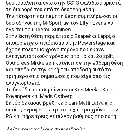
δευτερόλεπτα, ενώ στην SS13 ψαλίδισε αρκετά
τη διαφορά του από τη δεύτερη θέση.
Την τέταρτη και πέμπτη θέση συμπλήρωσαν οι
δύο οδηγοί της M-Sport, με τον Elfyn Evans να
ηγείται του Teemu Suninen.
Στην έκτη θέση τερμάτισε ο Esapekka Lappi, ο
οποίος είχε σπινιάρισμα στην Powerstage και
έχασε πολύτιμο χρόνο παρόλο που έκανε
ανταγωνιστικούς χρόνους στο 1ο και 2ο split.
Ο Andreas Mikkelsen κατέκτησε την έβδομη θέση
και απέδωσε την κακή του απόδοση αυτό το
τριήμερο στις σημειώσεις που είχε από τις
αναγνωρίσεις.
Τη δεκάδα συμπληρώνουν οι Kris Meeke, Kalle
Rovanpera και Mads Ostberg.
Εκτός δεκάδας βρέθηκε ο Jari-Matti Latvala, ο
οποίος έγραψε τον τρίτο ταχύτερο χρόνο στην
PS και πήρε τρεις επιπλέον βαθμούς από αυτή.
Δείτε τους χρόνους των ειδικών: