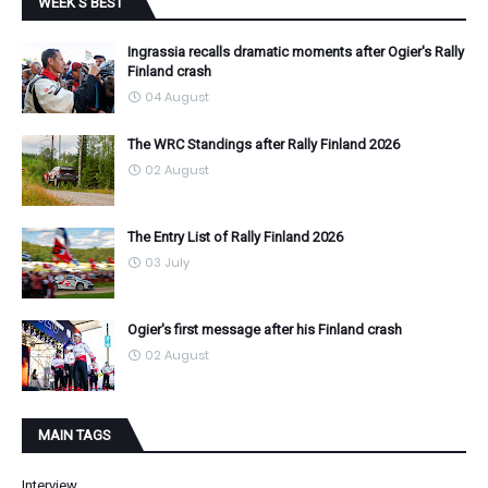
WEEK'S BEST
Ingrassia recalls dramatic moments after Ogier's Rally
Finland crash
04 August
The WRC Standings after Rally Finland 2026
02 August
The Entry List of Rally Finland 2026
03 July
Ogier's first message after his Finland crash
02 August
MAIN TAGS
Interview