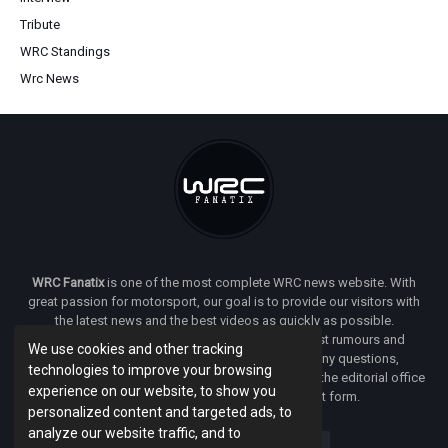
Tribute
WRC Standings
Wrc News
WRC Fanatix
is one of the most complete WRC news website. With
great passion for motorsport, our goal is to provide our visitors with
the latest news and the best videos as quickly as possible.
Additionally, you will find our opinion on the latest rumours and
We use cookies and other tracking
developments everywhere we can. If you have any questions,
technologies to improve your browsing
comments or complaints and would like to contact the editorial office
experience on our website, to show you
of
WRC FANATIX
you can use our contact form.
personalized content and targeted ads, to
analyze our website traffic, and to