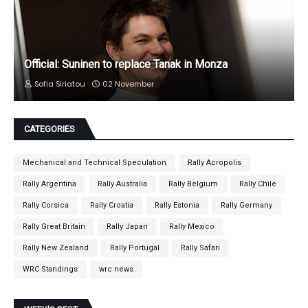
Official: Suninen to replace Tanak in Monza
Sofia Siriatou
02 November
CATEGORIES
Mechanical and Technical Speculation
Rally Acropolis
Rally Argentina
Rally Australia
Rally Belgium
Rally Chile
Rally Corsica
Rally Croatia
Rally Estonia
Rally Germany
Rally Great Britain
Rally Japan
Rally Mexico
Rally New Zealand
Rally Portugal
Rally Safari
WRC Standings
wrc news