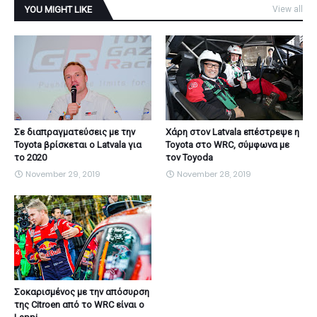
YOU MIGHT LIKE
View all
Σε διαπραγματεύσεις με την
Χάρη στον Latvala επέστρεψε η
Toyota βρίσκεται ο Latvala για
Toyota στο WRC, σύμφωνα με
το 2020
τον Toyoda
November 29, 2019
November 28, 2019
Σοκαρισμένος με την απόσυρση
της Citroen από το WRC είναι ο