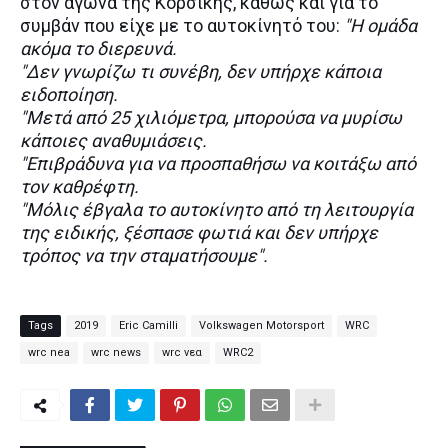
στον αγώνα της Κορσικής, καθώς και για το
συμβάν που είχε με το αυτοκίνητό του:
"Η ομάδα
ακόμα το διερευνά.
"Δεν γνωρίζω τι συνέβη, δεν υπήρχε κάποια
ειδοποίηση.
"Μετά από 25 χιλιόμετρα, μπορούσα να μυρίσω
κάποιες αναθυμιάσεις.
"Επιβράδυνα για να προσπαθήσω να κοιτάξω από
τον καθρέφτη.
"Μόλις έβγαλα το αυτοκίνητο από τη λειτουργία
της ειδικής, ξέσπασε φωτιά και δεν υπήρχε
τρόπος να την σταματήσουμε".
Tags
2019
Eric Camilli
Volkswagen Motorsport
WRC
wrc nea
wrc news
wrc νεα
WRC2