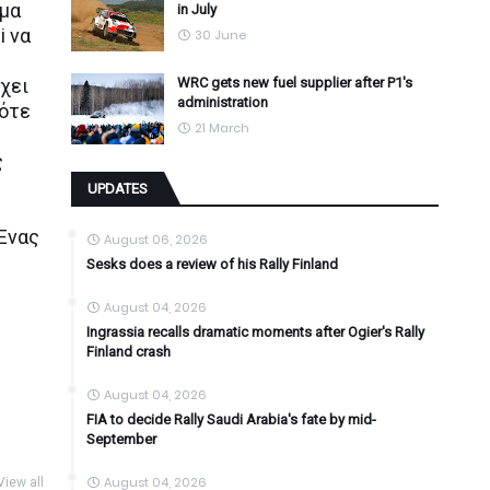
όμα
in July
i να
30 June
έχει
WRC gets new fuel supplier after P1's
administration
πότε
21 March
ς
UPDATES
 Ένας
August 06, 2026
Sesks does a review of his Rally Finland
August 04, 2026
Ingrassia recalls dramatic moments after Ogier's Rally
Finland crash
August 04, 2026
FIA to decide Rally Saudi Arabia's fate by mid-
September
August 04, 2026
View all