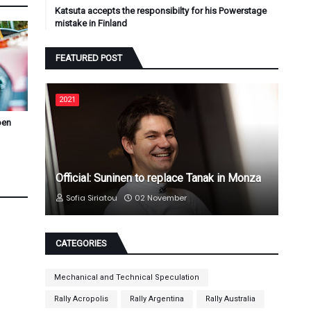
Katsuta accepts the responsibilty for his Powerstage
mistake in Finland
FEATURED POST
2021
oen
Official: Suninen to replace Tanak in Monza
Sofia Siriatou
02 November
CATEGORIES
Mechanical and Technical Speculation
Rally Acropolis
Rally Argentina
Rally Australia