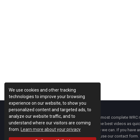
We use cookies and other tracking
technologies to improve your browsing
experience on our website, to show you
personalized content and targeted ads, to
analyze our website traffic, and to
WRC Fanatix
is one of the most complete WRC ne
understand where our visitors are coming
with the latest news and the best videos as quick
from.
Learn more about your privacy
developments everywhere we can. If you have an
of
WRC FANATIX
you can use our contact form.