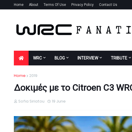
Home
About
Terms Of Use
Privacy Policy
Contact Us
WRC
BLOG
INTERVIEW
TRIBUTE
Home
2019
Δοκιμές με το Citroen C3 WRC
Sofia Siriatou
19 June