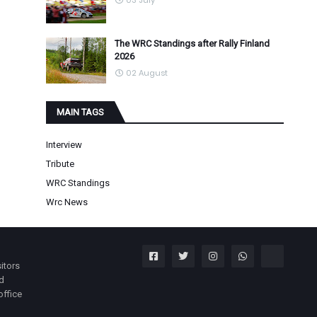
03 July
The WRC Standings after Rally Finland
2026
02 August
MAIN TAGS
Interview
Tribute
WRC Standings
Wrc News
itors
nd
office