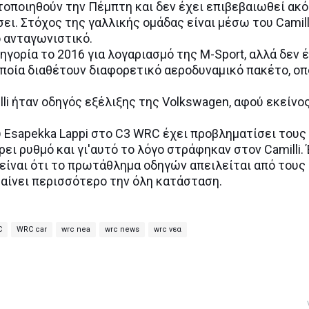
τοποιηθούν την Πέμπτη και δεν έχει επιβεβαιωθεί ακ
σει. Στόχος της γαλλικής ομάδας είναι μέσω του Camill
ο ανταγωνιστικό.
γορία το 2016 για λογαριασμό της M-Sport, αλλά δεν 
οποία διαθέτουν διαφορετικό αεροδυναμικό πακέτο, ο
li ήταν οδηγός εξέλιξης της Volkswagen, αφού εκείνο
 Esapekka Lappi στο C3 WRC έχει προβληματίσει τους
ει ρυθμό και γι'αυτό το λόγο στράφηκαν στον Camilli.
είναι ότι το πρωτάθλημα οδηγών απειλείται από τους
ραίνει περισσότερο την όλη κατάσταση.
C
WRC car
wrc nea
wrc news
wrc νεα