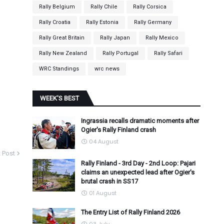
Rally Belgium
Rally Chile
Rally Corsica
Rally Croatia
Rally Estonia
Rally Germany
Rally Great Britain
Rally Japan
Rally Mexico
Rally New Zealand
Rally Portugal
Rally Safari
WRC Standings
wrc news
WEEK'S BEST
Ingrassia recalls dramatic moments after
Ogier's Rally Finland crash
04 August
 Post
Rally Finland - 3rd Day - 2nd Loop: Pajari
claims an unexpected lead after Ogier's
brutal crash in SS17
01 August
The Entry List of Rally Finland 2026