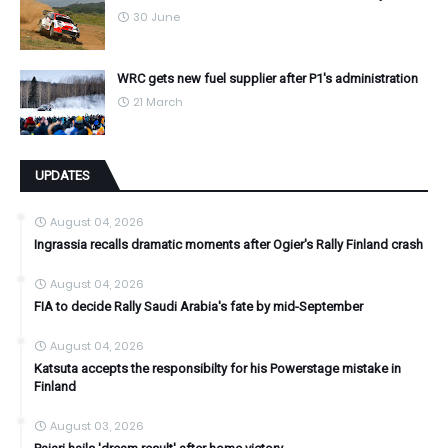
30 June
WRC gets new fuel supplier after P1's administration
21 March
UPDATES
August 04, 2026
Ingrassia recalls dramatic moments after Ogier's Rally Finland crash
August 04, 2026
FIA to decide Rally Saudi Arabia's fate by mid-September
August 04, 2026
Katsuta accepts the responsibilty for his Powerstage mistake in
Finland
August 03, 2026