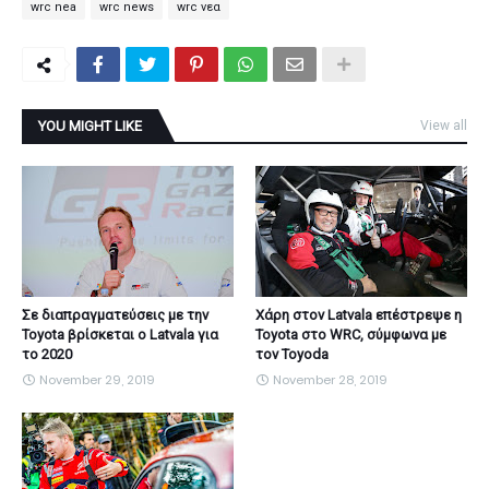
wrc nea
wrc news
wrc νεα
YOU MIGHT LIKE
View all
Σε διαπραγματεύσεις με την
Χάρη στον Latvala επέστρεψε η
Toyota βρίσκεται ο Latvala για
Toyota στο WRC, σύμφωνα με
το 2020
τον Toyoda
November 29, 2019
November 28, 2019