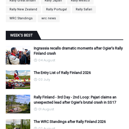
Rally Great Britain
Rally Japan
Rally Mexico
Rally New Zealand
Rally Portugal
Rally Safari
WRC Standings
wrc news
WEEK'S BEST
Ingrassia recalls dramatic moments after Ogier's Rally
Finland crash
04 August
The Entry List of Rally Finland 2026
03 July
Rally Finland - 3rd Day - 2nd Loop: Pajari claims an
unexpected lead after Ogier's brutal crash in SS17
01 August
The WRC Standings after Rally Finland 2026
02 August