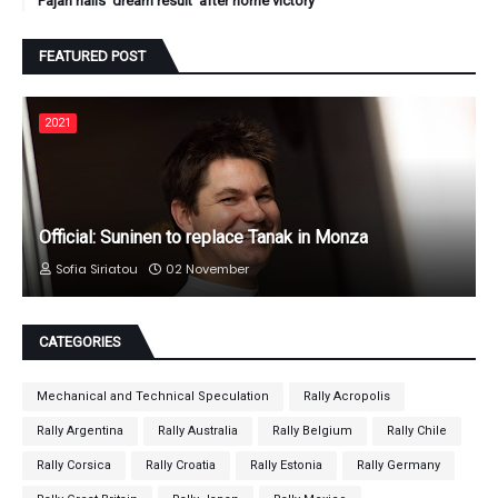
Pajari hails 'dream result' after home victory
FEATURED POST
2021
Official: Suninen to replace Tanak in Monza
Sofia Siriatou
02 November
CATEGORIES
Mechanical and Technical Speculation
Rally Acropolis
Rally Argentina
Rally Australia
Rally Belgium
Rally Chile
Rally Corsica
Rally Croatia
Rally Estonia
Rally Germany