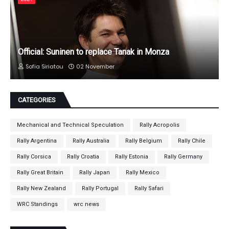
Official: Suninen to replace Tanak in Monza
Sofia Siriatou
02 November
CATEGORIES
Mechanical and Technical Speculation
Rally Acropolis
Rally Argentina
Rally Australia
Rally Belgium
Rally Chile
Rally Corsica
Rally Croatia
Rally Estonia
Rally Germany
Rally Great Britain
Rally Japan
Rally Mexico
Rally New Zealand
Rally Portugal
Rally Safari
WRC Standings
wrc news