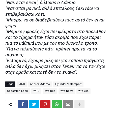
"Ναι, έτσι είναι", δήλωσε ο Adamo.
"Φαίνεται μαγικό, αλλά επιτέλους ξεκινάω να
επιβεβαιώσω κάτι.
"Μπορώ να σε διαβεβαιώσω πως αυτό δεν είναι
ψέμα.
"Μερικές φορές έχω πει ψέμματα στο παρελθόν
και το τίμημα ήταν τόσο ακριβό που έχω πάρει
πια το μάθημά μου με τον πιο δύσκολο τρόπο.
"Για να τελειώσεις κάτι, πρέπει πρώτα να το
αρχίσεις.
"Ειλικρινά, έχουμε μιλήσει για κάποια πράγματα,
αλλά δεν έχω μιλήσει στον Tanak για να τον έχω
στην ομάδα και ποτέ δεν το έκανα".
Tags
2020
Andrea Adamo
Hyundai Motorsport
Sebastien Loeb
WRC
wrc nea
wrc news
wrc νεα