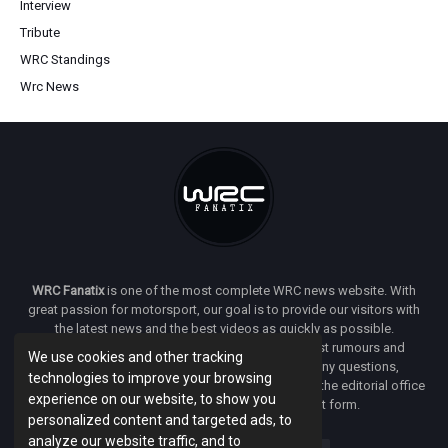
Interview
Tribute
WRC Standings
Wrc News
WRC Fanatix
is one of the most complete WRC news website. With
great passion for motorsport, our goal is to provide our visitors with
the latest news and the best videos as quickly as possible.
Additionally, you will find our opinion on the latest rumours and
We use cookies and other tracking
developments everywhere we can. If you have any questions,
technologies to improve your browsing
comments or complaints and would like to contact the editorial office
experience on our website, to show you
of
WRC FANATIX
you can use our contact form.
personalized content and targeted ads, to
analyze our website traffic, and to