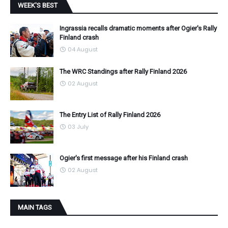
WEEK'S BEST
Ingrassia recalls dramatic moments after Ogier's Rally
Finland crash
04 August
The WRC Standings after Rally Finland 2026
02 August
The Entry List of Rally Finland 2026
03 July
Ogier's first message after his Finland crash
02 August
MAIN TAGS