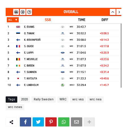
Tags
2020
Rally Sweden
WRC
wrc νεα
wrc nea
wrc news