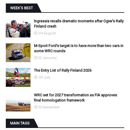
WEEK'S BEST
Ingrassia recalls dramatic moments after Ogier's Rally
Finland crash
04 August
M-Sport Ford's target is to have more than two cars in
some WRC rounds
10 January
The Entry List of Rally Finland 2026
03 July
WRC set for 2027 transformation as FIA approves
final homologation framework
10 December
MAIN TAGS