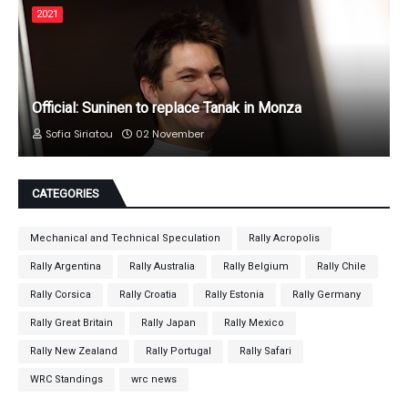
2021
Official: Suninen to replace Tanak in Monza
Sofia Siriatou
02 November
CATEGORIES
Mechanical and Technical Speculation
Rally Acropolis
Rally Argentina
Rally Australia
Rally Belgium
Rally Chile
Rally Corsica
Rally Croatia
Rally Estonia
Rally Germany
Rally Great Britain
Rally Japan
Rally Mexico
Rally New Zealand
Rally Portugal
Rally Safari
WRC Standings
wrc news