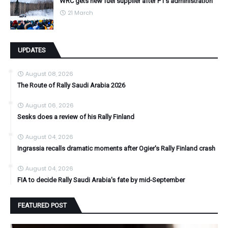
WRC gets new fuel supplier after P1's administration
21 March
UPDATES
August 08, 2026
The Route of Rally Saudi Arabia 2026
August 06, 2026
Sesks does a review of his Rally Finland
August 04, 2026
Ingrassia recalls dramatic moments after Ogier's Rally Finland crash
August 04, 2026
FIA to decide Rally Saudi Arabia's fate by mid-September
FEATURED POST