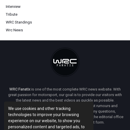
Interview
Tribute
WRC Standings
Wrc News
WRC Fanatix
is one of the most complete WRC news website. With
great passion for motorsport, our goal is to provide our visitors with
the latest news and the best videos as quickly as possible.
Additionally, you will find our opinion on the latest rumours and
We use cookies and other tracking
developments everywhere we can. If you have any questions,
technologies to improve your browsing
comments or complaints and would like to contact the editorial office
experience on our website, to show you
of
WRC FANATIX
you can use our contact form.
personalized content and targeted ads, to