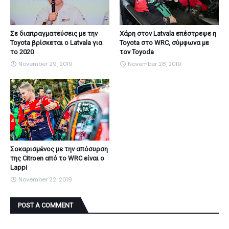
Σε διαπραγματεύσεις με την
Χάρη στον Latvala επέστρεψε η
Toyota βρίσκεται ο Latvala για
Toyota στο WRC, σύμφωνα με
το 2020
τον Toyoda
November 29, 2019
November 28, 2019
Σοκαρισμένος με την απόσυρση
της Citroen από το WRC είναι ο
Lappi
November 22, 2019
POST A COMMENT