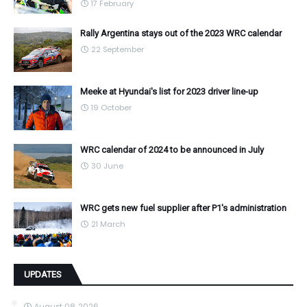
17 February
Rally Argentina stays out of the 2023 WRC calendar
22 September
Meeke at Hyundai's list for 2023 driver line-up
19 October
WRC calendar of 2024 to be announced in July
30 June
WRC gets new fuel supplier after P1's administration
21 March
UPDATES
August 08, 2026