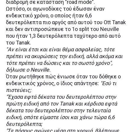
διαδρομή σε κατάσταση "road mode".
Ωστόσο, οι αγωνοδίκες τού έδωσαν έναν
ενδεικτικό χρόνο, ο οποίος ήταν 6,6
δευτερόλεπτα πιο αργός από αυτού του Ott Tanak
και δεν αντιπροσώπευε το 1ο split του Neuville
που ήταν 1,3 δευτερόλεπτα ταχύτερο από αυτό
του Tanak.
"Αν είναι έτσι και είναι θέμα ασφαλείας, τότε
πρέπει να ακυρώσεις την ειδική, αλλά ακόμα και
τότε πρέπει να δώσεις και το σωστό χρόνο",
δήλωσε ο Neuville.
Όταν ρωτήθηκε πώς ένιωσε όταν του δόθηκε ο
ενδεικτικός χρόνος, ο ίδιος απάντησε:
"Εσύ τι
πιστεύεις;
"Έχασα εφτά δέκατα του δευτερολέπτου στην
πρώτη ειδική από τον Tanak και κέρδισα εφτά
δέκατα του δευτερολέπτου στην τελευταία
ειδική, οπότε είμαστε ίσοι και χάνω τώρα 6,6
δευτερόλεπτα;
"Σε πόσους αγώνες μέσα στη χρονιά, βλέπουμε