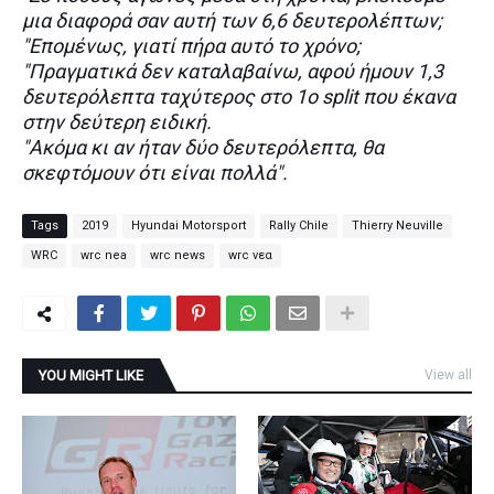
μια διαφορά σαν αυτή των 6,6 δευτερολέπτων;
"Επομένως, γιατί πήρα αυτό το χρόνο;
"Πραγματικά δεν καταλαβαίνω, αφού ήμουν 1,3
δευτερόλεπτα ταχύτερος στο 1ο split που έκανα
στην δεύτερη ειδική.
"Ακόμα κι αν ήταν δύο δευτερόλεπτα, θα
σκεφτόμουν ότι είναι πολλά".
Tags
2019
Hyundai Motorsport
Rally Chile
Thierry Neuville
WRC
wrc nea
wrc news
wrc νεα
YOU MIGHT LIKE
View all