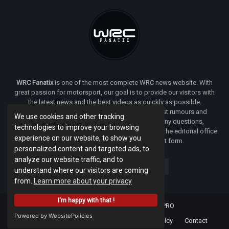
WRC Fanatix
is one of the most complete WRC news website. With
great passion for motorsport, our goal is to provide our visitors with
the latest news and the best videos as quickly as possible.
Additionally, you will find our opinion on the latest rumours and
We use cookies and other tracking
developments everywhere we can. If you have any questions,
technologies to improve your browsing
comments or complaints and would like to contact the editorial office
experience on our website, to show you
of
WRC FANATIX
you can use our contact form.
personalized content and targeted ads, to
analyze our website traffic, and to
understand where our visitors are coming
from.
Learn more about your privacy
I'm happy with that !
Designed & developed by -
Facenet PRO
Powered by WebsitePolicies
Home
About
Terms Of Use
Privacy Policy
Contact