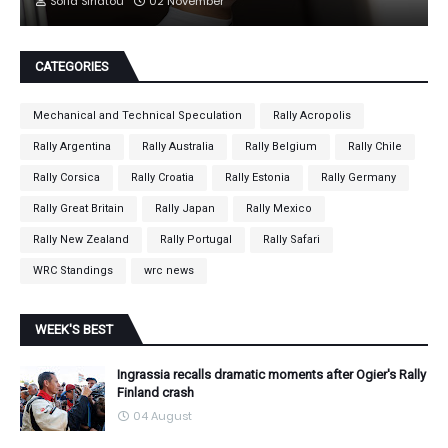
Sofia Siriatou
02 November
CATEGORIES
Mechanical and Technical Speculation
Rally Acropolis
Rally Argentina
Rally Australia
Rally Belgium
Rally Chile
Rally Corsica
Rally Croatia
Rally Estonia
Rally Germany
Rally Great Britain
Rally Japan
Rally Mexico
Rally New Zealand
Rally Portugal
Rally Safari
WRC Standings
wrc news
WEEK'S BEST
Ingrassia recalls dramatic moments after Ogier's Rally
Finland crash
04 August