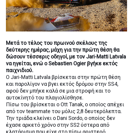
Μετά το τέλος του πρωινού σκέλους της
δεύτερης ημέρας, μάχη για την πρώτη θέση θα
δώσουν τέσσερις οδηγοί, με τον Jari-Matti Latvala
να ηγείται, ενώ ο Sebastien Ogier βγήκε εκτός
παιχνιδιού.
Ο Jari-Matti Latvala βρίσκεται στην πρώτη θέση
και παρολίγον να βγει εκτός δρόμου στην SS4,
αφού δεν μπήκε καλά σε μια στροφή και το
αυτοκίνητό του πλαγιολίσθησε.
Πίσω του βρίσκεται ο Ott Tanak, ο οποίος απέχει
από τον teammate του μόλις 2,8 δευτερόλεπτα.
Την τριάδα κλείνει ο Dani Sordo, ο οποίος δεν
έχασε αρκετό χρόνο στην SS2 ύστερα από
κλατάρισμα που είχε στο πίσω αριστερό