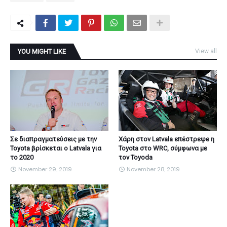
YOU MIGHT LIKE
View all
Σε διαπραγματεύσεις με την
Χάρη στον Latvala επέστρεψε η
Toyota βρίσκεται ο Latvala για
Toyota στο WRC, σύμφωνα με
το 2020
τον Toyoda
November 29, 2019
November 28, 2019