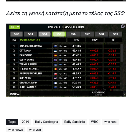
Δείτε τη γενική κατάταξη μετά το τέλος της SS5:
Tags
2019
Rally Sardegna
Rally Sardinia
WRC
wrc nea
wrc news
wrc νεα