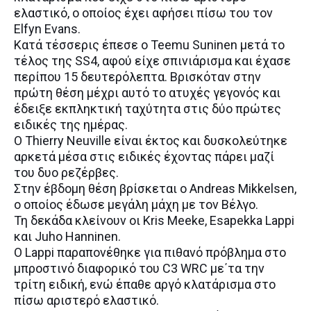
ελαστικό, ο οποίος έχει αφήσει πίσω του τον
Elfyn Evans.
Κατά τέσσερις έπεσε ο Teemu Suninen μετά το
τέλος της SS4, αφού είχε σπινιάρισμα και έχασε
περίπου 15 δευτερόλεπτα. Βρισκόταν στην
πρώτη θέση μέχρι αυτό το ατυχές γεγονός και
έδειξε εκπληκτική ταχύτητα στις δύο πρώτες
ειδικές της ημέρας.
Ο Thierry Neuville είναι έκτος και δυσκολεύτηκε
αρκετά μέσα στις ειδικές έχοντας πάρει μαζί
του δυο ρεζέρβες.
Στην έβδομη θέση βρίσκεται ο Andreas Mikkelsen,
ο οποίος έδωσε μεγάλη μάχη με τον Βέλγο.
Τη δεκάδα κλείνουν οι Kris Meeke, Esapekka Lappi
και Juho Hanninen.
Ο Lappi παραπονέθηκε για πιθανό πρόβλημα στο
μπροστινό διαφορικό του C3 WRC με΄τα την
τρίτη ειδική, ενώ έπαθε αργό κλατάρισμα στο
πίσω αριστερό ελαστικό.