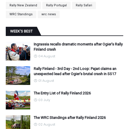
Rally New Zealand
Rally Portugal
Rally Safari
WRC Standings
wrc news
WEEK'S BEST
Ingrassia recalls dramatic moments after Ogier's Rally
Finland crash
04 August
Rally Finland - 3rd Day - 2nd Loop: Pajari claims an
unexpected lead after Ogier's brutal crash in SS17
01 August
The Entry List of Rally Finland 2026
03 July
The WRC Standings after Rally Finland 2026
02 August