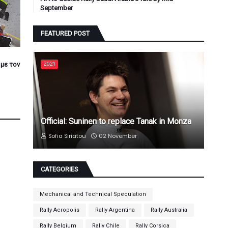
September
FEATURED POST
 με τον
2021
Official: Suninen to replace Tanak in Monza
Sofia Siriatou
02 November
CATEGORIES
Mechanical and Technical Speculation
Rally Acropolis
Rally Argentina
Rally Australia
Rally Belgium
Rally Chile
Rally Corsica