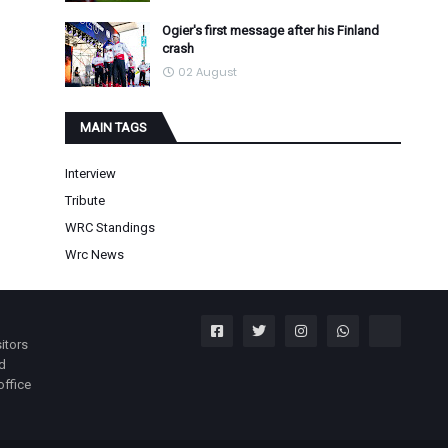
Ogier's first message after his Finland
crash
02 August
MAIN TAGS
Interview
Tribute
WRC Standings
Wrc News
itors
nd
office