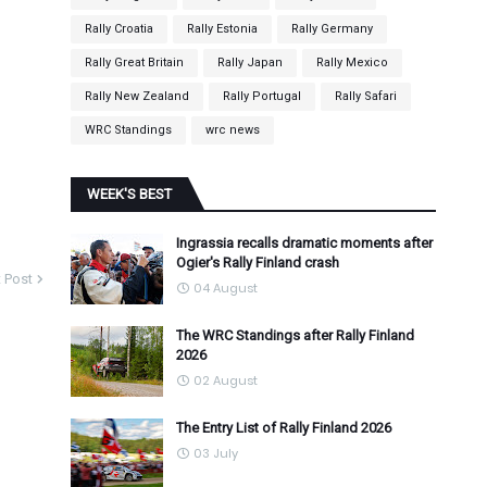
Rally Croatia
Rally Estonia
Rally Germany
Rally Great Britain
Rally Japan
Rally Mexico
Rally New Zealand
Rally Portugal
Rally Safari
WRC Standings
wrc news
WEEK'S BEST
Ingrassia recalls dramatic moments after
Ogier's Rally Finland crash
 Post
04 August
The WRC Standings after Rally Finland
2026
02 August
The Entry List of Rally Finland 2026
03 July