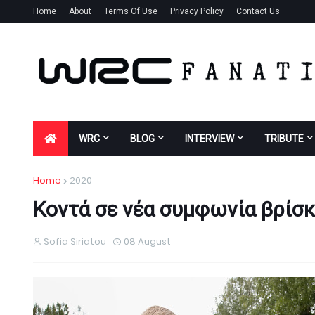
Home
About
Terms Of Use
Privacy Policy
Contact Us
WRC
BLOG
INTERVIEW
TRIBUTE
Home
2020
Κοντά σε νέα συμφωνία βρίσκ
Sofia Siriatou
08 August