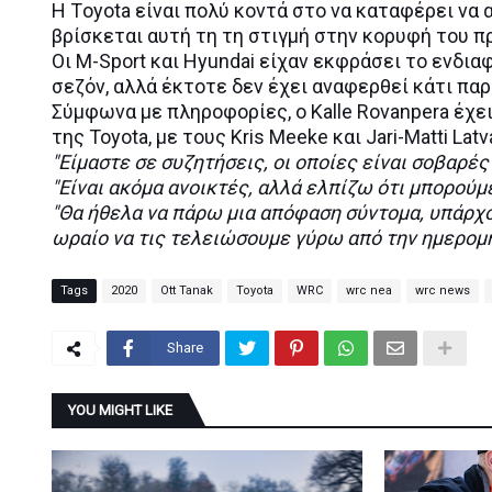
Η Τoyota είναι πολύ κοντά στο να καταφέρει να
βρίσκεται αυτή τη τη στιγμή στην κορυφή του 
Οι M-Sport και Hyundai είχαν εκφράσει το ενδι
σεζόν, αλλά έκτοτε δεν έχει αναφερθεί κάτι πα
Σύμφωνα με πληροφορίες, ο Kalle Rovanpera έχε
της Toyota, με τους Kris Meeke και Jari-Matti Lat
"Είμαστε σε συζητήσεις, οι οποίες είναι σοβαρές
"Είναι ακόμα ανοικτές, αλλά ελπίζω ότι μπορούμ
"Θα ήθελα να πάρω μια απόφαση σύντομα, υπάρχο
ωραίο να τις τελειώσουμε γύρω από την ημερομην
Tags
2020
Ott Tanak
Toyota
WRC
wrc nea
wrc news
Share
YOU MIGHT LIKE