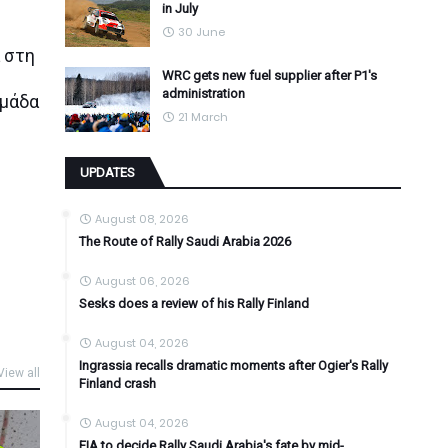
in July
30 June
 στη
WRC gets new fuel supplier after P1's
administration
ομάδα
21 March
UPDATES
August 08, 2026
The Route of Rally Saudi Arabia 2026
August 06, 2026
Sesks does a review of his Rally Finland
August 04, 2026
Ingrassia recalls dramatic moments after Ogier's Rally
View all
Finland crash
August 04, 2026
FIA to decide Rally Saudi Arabia's fate by mid-