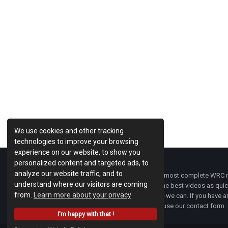
We use cookies and other tracking
technologies to improve your browsing
experience on our website, to show you
personalized content and targeted ads, to
analyze our website traffic, and to
WRC Fanatix
is one of the most complete WRC ne
understand where our visitors are coming
with the latest news and the best videos as quick
from.
Learn more about your privacy
developments everywhere we can. If you have an
of
WRC FANATIX
you can use our contact form.
I'm happy with that !