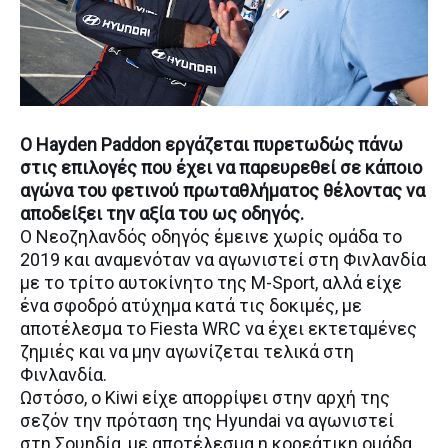
O Hayden Paddon εργάζεται πυρετωδώς πάνω
στις επιλογές που έχει να παρευρεθεί σε κάποιο
αγώνα του φετινού πρωταθλήματος θέλοντας να
αποδείξει την αξία του ως οδηγός.
Ο Νεοζηλανδός οδηγός έμεινε χωρίς ομάδα το
2019 και αναμενόταν να αγωνιστεί στη Φινλανδία
με το τρίτο αυτοκίνητο της M-Sport, αλλά είχε
ένα σφοδρό ατύχημα κατά τις δοκιμές, με
αποτέλεσμα το Fiesta WRC να έχει εκτεταμένες
ζημιές και να μην αγωνίζεται τελικά στη
Φινλανδία.
Ωστόσο, ο Kiwi είχε απορρίψει στην αρχή της
σεζόν την πρόταση της Hyundai να αγωνιστεί
στη Σουηδία, με αποτέλεσμα η κορεάτικη ομάδα