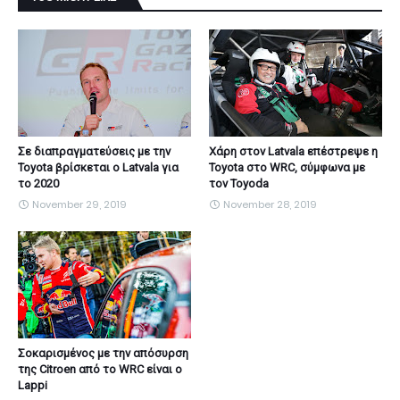
Σε διαπραγματεύσεις με την
Χάρη στον Latvala επέστρεψε η
Toyota βρίσκεται ο Latvala για
Toyota στο WRC, σύμφωνα με
το 2020
τον Toyoda
November 29, 2019
November 28, 2019
Σοκαρισμένος με την απόσυρση
της Citroen από το WRC είναι ο
Lappi