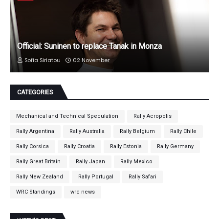
Official: Suninen to replace Tanak in Monza
Sofia Siriatou
02 November
CATEGORIES
Mechanical and Technical Speculation
Rally Acropolis
Rally Argentina
Rally Australia
Rally Belgium
Rally Chile
Rally Corsica
Rally Croatia
Rally Estonia
Rally Germany
Rally Great Britain
Rally Japan
Rally Mexico
Rally New Zealand
Rally Portugal
Rally Safari
WRC Standings
wrc news