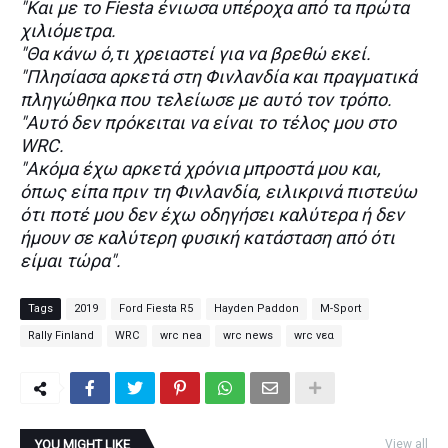
"Και με το Fiesta ένιωσα υπέροχα από τα πρώτα
χιλιόμετρα.
"Θα κάνω ό,τι χρειαστεί για να βρεθώ εκεί.
"Πλησίασα αρκετά στη Φινλανδία και πραγματικά
πληγώθηκα που τελείωσε με αυτό τον τρόπο.
"Αυτό δεν πρόκειται να είναι το τέλος μου στο
WRC.
"Ακόμα έχω αρκετά χρόνια μπροστά μου και,
όπως είπα πριν τη Φινλανδία, ειλικρινά πιστεύω
ότι ποτέ μου δεν έχω οδηγήσει καλύτερα ή δεν
ήμουν σε καλύτερη φυσική κατάσταση από ότι
είμαι τώρα".
Tags
2019
Ford Fiesta R5
Hayden Paddon
M-Sport
Rally Finland
WRC
wrc nea
wrc news
wrc νεα
YOU MIGHT LIKE
View all