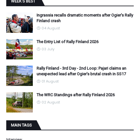
WEEK'S BEST
Ingrassia recalls dramatic moments after Ogier's Rally
Finland crash
04 August
The Entry List of Rally Finland 2026
03 July
Rally Finland - 3rd Day - 2nd Loop: Pajari claims an
unexpected lead after Ogier's brutal crash in SS17
01 August
The WRC Standings after Rally Finland 2026
02 August
MAIN TAGS
Interview