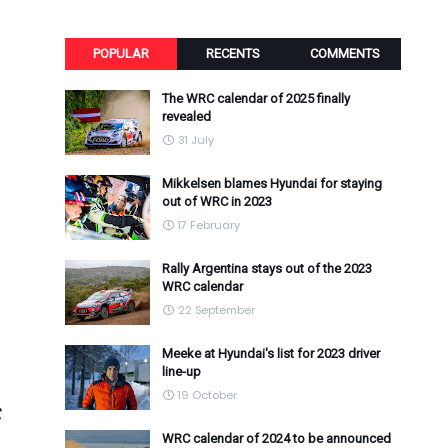
POPULAR
RECENTS
COMMENTS
The WRC calendar of 2025 finally
revealed
31 July
Mikkelsen blames Hyundai for staying
out of WRC in 2023
17 February
Rally Argentina stays out of the 2023
WRC calendar
22 September
Meeke at Hyundai's list for 2023 driver
line-up
19 October
ς
WRC calendar of 2024 to be announced