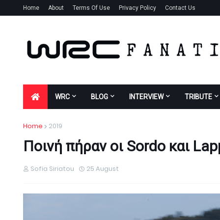
Home
About
Terms Of Use
Privacy Policy
Contact Us
WRC
BLOG
INTERVIEW
TRIBUTE
Home
2019
Ποινή πήραν οι Sordo και Lapp
Sofia Siriatou
25 August