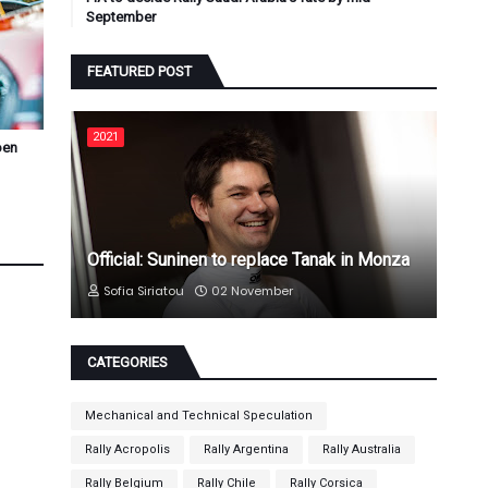
September
FEATURED POST
2021
oen
Official: Suninen to replace Tanak in Monza
Sofia Siriatou
02 November
CATEGORIES
Mechanical and Technical Speculation
Rally Acropolis
Rally Argentina
Rally Australia
Rally Belgium
Rally Chile
Rally Corsica