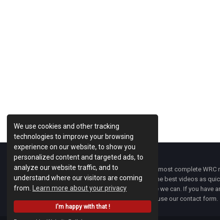
We use cookies and other tracking
technologies to improve your browsing
experience on our website, to show you
personalized content and targeted ads, to
analyze our website traffic, and to
WRC Fanatix
is one of the most complete WRC ne
understand where our visitors are coming
with the latest news and the best videos as quick
from.
Learn more about your privacy
developments everywhere we can. If you have an
of
WRC FANATIX
you can use our contact form.
I'm happy with that !