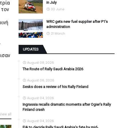
τρία
in July
 τον
30 June
οινή
WRC gets new fuel supplier after P1's
administration
21 March
ι
UPDATES
ισαν
August 08, 2026
The Route of Rally Saudi Arabia 2026
August 06, 2026
Sesks does a review of his Rally Finland
August 04, 2026
Ingrassia recalls dramatic moments after Ogier's Rally
Finland crash
View all
August 04, 2026
FIA to decide Rally Saudi Arabia's fate by mid-