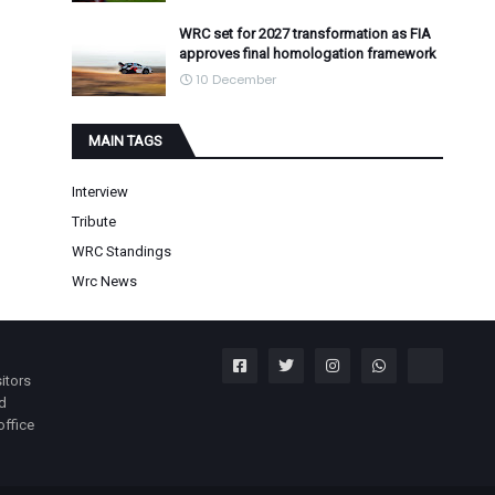
WRC set for 2027 transformation as FIA
approves final homologation framework
10 December
MAIN TAGS
Interview
Tribute
WRC Standings
Wrc News
itors
nd
office