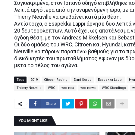
Συγκεκριμένα, στον Ισπανό οδηγό επιβλήθηκε πο
λεπτά αργότερα από την αναμενόμενη ώρα, με απ
Thierry Neuville να ανεβαίνει κατά μία θέση.
Αντίστοιχα, ο Esapekka Lappi άργησε δυο λεπτά ν
20 δευτερολέπτων. Αυτό έχει ως αποτέλεσμα να 
όγδοη θέση, με τον Andreas Mikkelsen και Sebast
Οι δύο ομάδες του WRC, Citroen και Hyundai, κατ
Neuville να πάρουν παραπάνω βαθμούς για το πρω
διεκδικητές του πρωταθλήματος έφυγαν με δύο 
μετά το τέλος του αγώνα.
Tags
2019
Citroen Racing
Dani Sordo
Esapekka Lappi
Hyu
Thierry Neuville
WRC
wrc nea
wrc news
WRC Standings
w
Share
YOU MIGHT LIKE