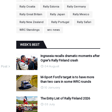
Rally Croatia
Rally Estonia
Rally Germany
Rally Great Britain
Rally Japan
Rally Mexico
Rally New Zealand
Rally Portugal
Rally Safari
WRC Standings
wrc news
WEEK'S BEST
Ingrassia recalls dramatic moments after
Ogier's Rally Finland crash
04 August
 Post
M-Sport Ford's target is to have more
than two cars in some WRC rounds
10 January
The Entry List of Rally Finland 2026
03 July