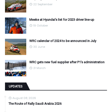
22 September
Meeke at Hyundai's list for 2023 driver line-up
19 October
WRC calendar of 2024 to be announced in July
30 June
WRC gets new fuel supplier after P1's administration
21 March
UPDATES
August 08, 2026
The Route of Rally Saudi Arabia 2026