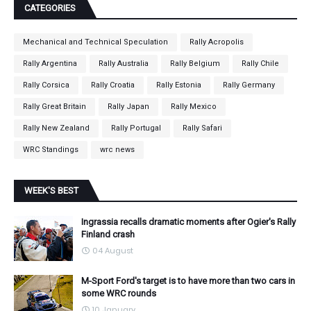
CATEGORIES
Mechanical and Technical Speculation
Rally Acropolis
Rally Argentina
Rally Australia
Rally Belgium
Rally Chile
Rally Corsica
Rally Croatia
Rally Estonia
Rally Germany
Rally Great Britain
Rally Japan
Rally Mexico
Rally New Zealand
Rally Portugal
Rally Safari
WRC Standings
wrc news
WEEK'S BEST
Ingrassia recalls dramatic moments after Ogier's Rally
Finland crash
04 August
M-Sport Ford's target is to have more than two cars in
some WRC rounds
10 January