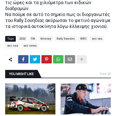
τις ώρες και τα χιλιόμετρα των ειδικών
διαδρομών.
Να πούμε σε αυτό το σημείο πως οι διοργανωτές
του Rally Σουηδίας ακύρωσαν το φετινό αγώνα με
τα ιστορικά αυτοκίνητα λόγω έλλειψης χιονιού.
Tags
2020
FIA
Itinerary
Rally Sweden
WRC
wrc νεα
wrc nea
wrc news
YOU MIGHT LIKE
View all