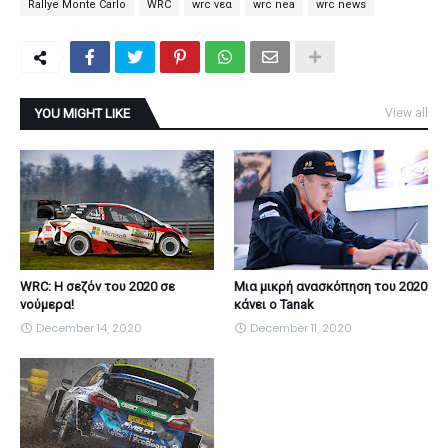
Rallye Monte Carlo
WRC
wrc νεα
wrc nea
wrc news
YOU MIGHT LIKE
View all
WRC: Η σεζόν του 2020 σε
Μια μικρή ανασκόπηση του 2020
νούμερα!
κάνει ο Tanak
December 14, 2020
December 11, 2020