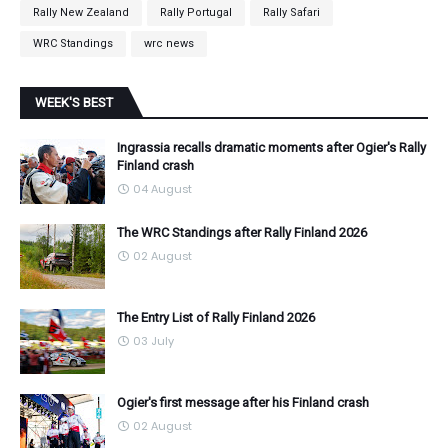
Rally New Zealand
Rally Portugal
Rally Safari
WRC Standings
wrc news
WEEK'S BEST
Ingrassia recalls dramatic moments after Ogier's Rally
Finland crash
04 August
The WRC Standings after Rally Finland 2026
02 August
The Entry List of Rally Finland 2026
03 July
Ogier's first message after his Finland crash
02 August