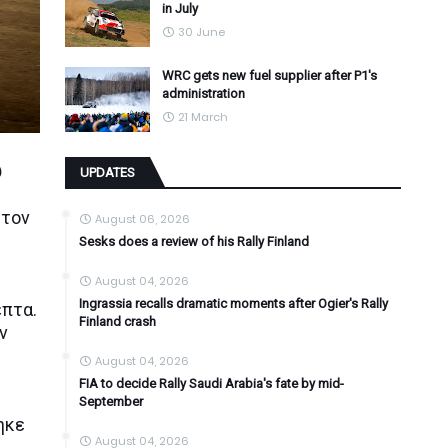
in July
30 June
WRC gets new fuel supplier after P1's
administration
21 March
υ
UPDATES
 τον
August 06, 2026
Sesks does a review of his Rally Finland
August 04, 2026
Ingrassia recalls dramatic moments after Ogier's Rally
επτα.
Finland crash
ν
August 04, 2026
FIA to decide Rally Saudi Arabia's fate by mid-
September
ηκε
August 04, 2026