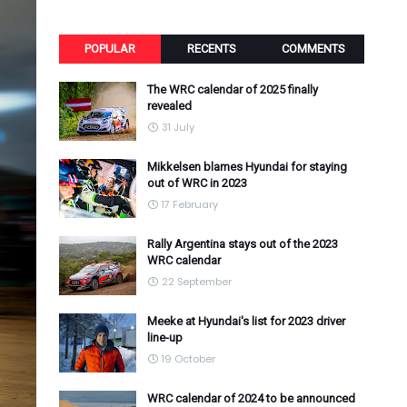
POPULAR
RECENTS
COMMENTS
The WRC calendar of 2025 finally
revealed
31 July
Mikkelsen blames Hyundai for staying
out of WRC in 2023
17 February
Rally Argentina stays out of the 2023
WRC calendar
22 September
Meeke at Hyundai's list for 2023 driver
line-up
19 October
WRC calendar of 2024 to be announced