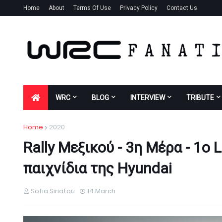
Home
About
Terms Of Use
Privacy Policy
Contact Us
WRC
BLOG
INTERVIEW
TRIBUTE
Home
2020
Rally Μεξικού - 3η Μέρα - 1o 
παιχνίδια της Hyundai
Sofia Siriatou
14 March