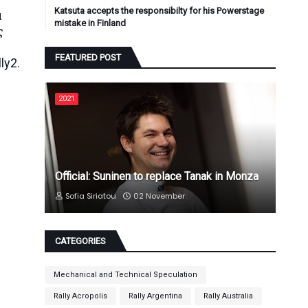
Katsuta accepts the responsibilty for his Powerstage
α
mistake in Finland
ς
FEATURED POST
ly2.
2021
Official: Suninen to replace Tanak in Monza
Sofia Siriatou
02 November
CATEGORIES
Mechanical and Technical Speculation
Rally Acropolis
Rally Argentina
Rally Australia