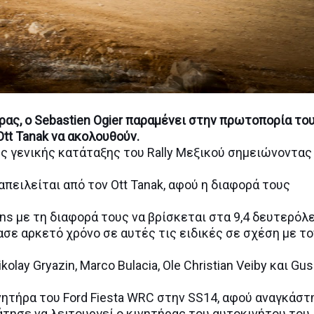
ρας, o Sebastien Ogier παραμένει στην πρωτοπορία το
tt Tanak να ακολουθούν.
ης γενικής κατάταξης του Rally Μεξικού σημειώνοντας
πειλείται από τον Ott Tanak, αφού η διαφορά τους
ans με τη διαφορά τους να βρίσκεται στα 9,4 δευτερόλ
χασε αρκετό χρόνο σε αυτές τις ειδικές σε σχέση με το
ay Gryazin, Marco Bulacia, Ole Christian Veiby και Gus
νητήρα του Ford Fiesta WRC στην SS14, αφού αναγκάστ
άτησε να λειτουργεί ο κινητήρας του αυτοκινήτου του.