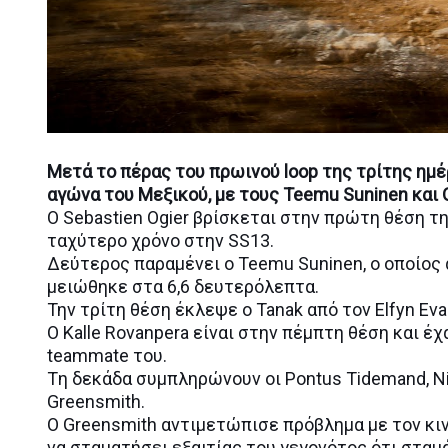
Μετά το πέρας του πρωινού loop της τρίτης ημέ
αγώνα του Μεξικού, με τους Teemu Suninen και O
Ο Sebastien Ogier βρίσκεται στην πρώτη θέση τ
ταχύτερο χρόνο στην SS13.
Δεύτερος παραμένει ο Teemu Suninen, ο οποίος α
μειώθηκε στα 6,6 δευτερόλεπτα.
Την τρίτη θέση έκλεψε ο Tanak από τον Elfyn Ev
Ο Kalle Rovanpera είναι στην πέμπτη θέση και έ
teammate του.
Tη δεκάδα συμπληρώνουν οι Pontus Tidemand, Nikol
Greensmith.
O Greensmith αντιμετώπισε πρόβλημα με τον κι
να σταματήσει εξαιτίας του γεγονότος ότι σταμ