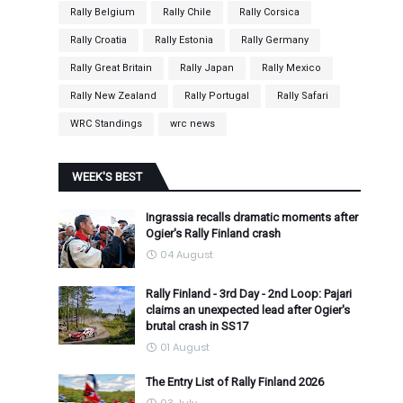
Rally Belgium
Rally Chile
Rally Corsica
Rally Croatia
Rally Estonia
Rally Germany
Rally Great Britain
Rally Japan
Rally Mexico
Rally New Zealand
Rally Portugal
Rally Safari
WRC Standings
wrc news
WEEK'S BEST
Ingrassia recalls dramatic moments after
Ogier's Rally Finland crash
04 August
Rally Finland - 3rd Day - 2nd Loop: Pajari
claims an unexpected lead after Ogier's
brutal crash in SS17
01 August
The Entry List of Rally Finland 2026