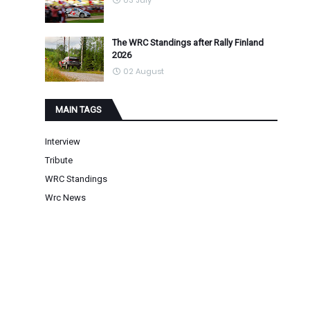
03 July
The WRC Standings after Rally Finland
2026
02 August
MAIN TAGS
Interview
Tribute
WRC Standings
Wrc News