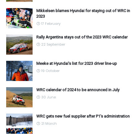
Mikkelsen blames Hyundai for staying out of WRC in
2023
17 February
Rally Argentina stays out of the 2023 WRC calendar
22 September
Meeke at Hyundai's list for 2023 driver line-up
19 October
WRC calendar of 2024 to be announced in July
30 June
WRC gets new fuel supplier after P1's administration
21 March