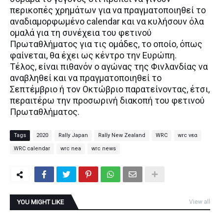
περικοπές χρημάτων για να πραγματοποιηθεί το
αναδιαμορφωμένο calendar και να κυλήσουν όλα
ομαλά για τη συνέχεια του φετινού
Πρωταθλήματος για τις ομάδες, το οποίο, όπως
φαίνεται, θα έχει ως κέντρο την Ευρώπη.
Τέλος, είναι πιθανόν ο αγώνας της Φινλανδίας να
αναβληθεί και να πραγματοποιηθεί το
Σεπτέμβριο ή τον Οκτώβριο παρατείνοντας, έτσι,
περαιτέρω την προσωρινή διακοπή του φετινού
Πρωταθλήματος.
Tags
2020
Rally Japan
Rally New Zealand
WRC
wrc νεα
WRC calendar
wrc nea
wrc news
YOU MIGHT LIKE
View all