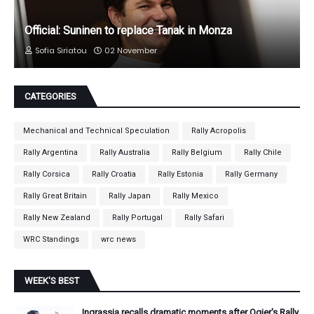
Official: Suninen to replace Tanak in Monza
Sofia Siriatou
02 November
CATEGORIES
Mechanical and Technical Speculation
Rally Acropolis
Rally Argentina
Rally Australia
Rally Belgium
Rally Chile
Rally Corsica
Rally Croatia
Rally Estonia
Rally Germany
Rally Great Britain
Rally Japan
Rally Mexico
Rally New Zealand
Rally Portugal
Rally Safari
WRC Standings
wrc news
WEEK'S BEST
Ingrassia recalls dramatic moments after Ogier's Rally