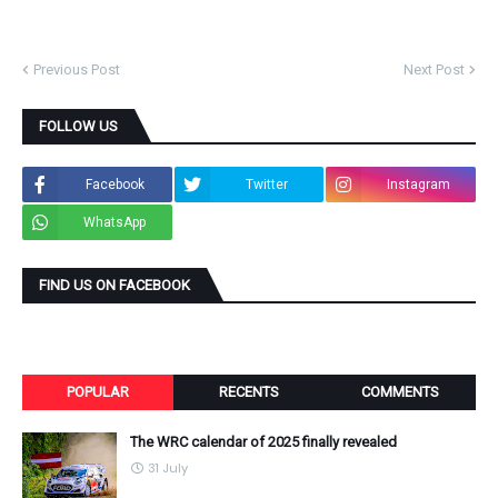
Previous Post
Next Post
FOLLOW US
Facebook
Twitter
Instagram
WhatsApp
FIND US ON FACEBOOK
POPULAR
RECENTS
COMMENTS
The WRC calendar of 2025 finally revealed
31 July