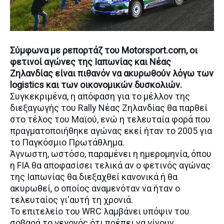
Σύμφωνα με ρεπορτάζ του Motorsport.com, οι
φετινοί αγώνες της Ιαπωνίας και Νέας
Ζηλανδίας είναι πιθανόν να ακυρωθούν λόγω των
logistics και των οικονομικών δυσκολιών.
Συγκεκριμένα, η απόφαση για το μέλλον της
διεξαγωγής του Rally Νέας Ζηλανδίας θα παρθεί
στο τέλος του Μαϊού, ενώ η τελευταία φορά που
πραγματοποιήθηκε αγώνας εκεί ήταν το 2005 για
το Παγκόσμιο Πρωτάθλημα.
Άγνωστη, ωστόσο, παραμένει η ημερομηνία, όπου
η FIA θα αποφασίσει τελικά αν ο φετινός αγώνας
της Ιαπωνίας θα διεξαχθεί κανονικά ή θα
ακυρωθεί, ο οποίος αναμενόταν να ήταν ο
τελευταίος γι'αυτή τη χρονιά.
Το επιτελείο του WRC λαμβάνει υπόψιν του
σοβαρά το γεγονός ότι πρέπει να γίνουν