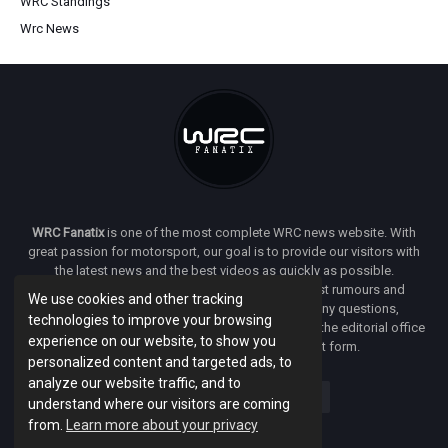
WRC Standings
Wrc News
WRC Fanatix
is one of the most complete WRC news website. With
great passion for motorsport, our goal is to provide our visitors with
the latest news and the best videos as quickly as possible.
Additionally, you will find our opinion on the latest rumours and
We use cookies and other tracking
developments everywhere we can. If you have any questions,
technologies to improve your browsing
comments or complaints and would like to contact the editorial office
experience on our website, to show you
of
WRC FANATIX
you can use our contact form.
personalized content and targeted ads, to
analyze our website traffic, and to
understand where our visitors are coming
from.
Learn more about your privacy