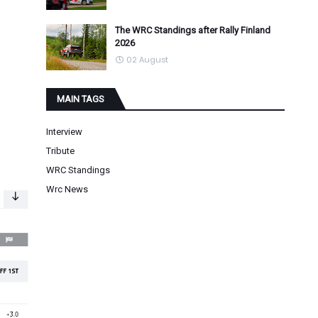
The WRC Standings after Rally Finland
2026
02 August
MAIN TAGS
Interview
Tribute
WRC Standings
Wrc News