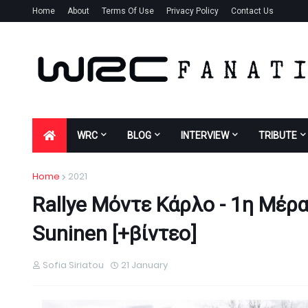
Home
About
Terms Of Use
Privacy Policy
Contact Us
WRC
BLOG
INTERVIEW
TRIBUTE
Home
2021
Rallye Μόντε Κάρλο - 1η Μέρα
Suninen [+βίντεο]
Sofia Siriatou
21 January