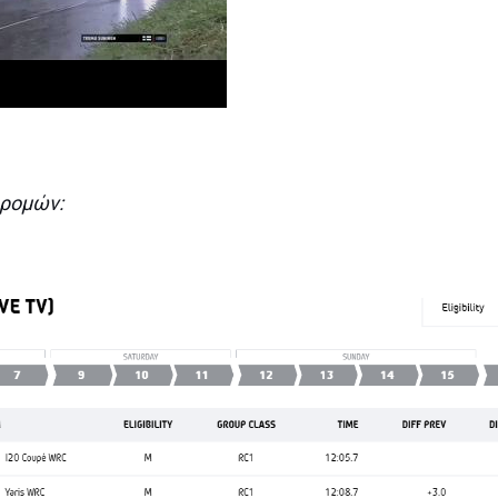
δρομών: