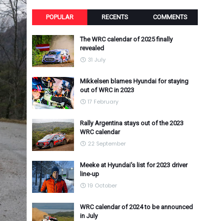
POPULAR
RECENTS
COMMENTS
The WRC calendar of 2025 finally
revealed
31 July
Mikkelsen blames Hyundai for staying
out of WRC in 2023
17 February
Rally Argentina stays out of the 2023
WRC calendar
22 September
Meeke at Hyundai's list for 2023 driver
line-up
19 October
WRC calendar of 2024 to be announced
in July