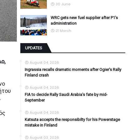
30 June
WRC gets new fuel supplier after P1's
administration
21 March
UPDATES
ο,
August 04, 2026
Ingrassia recalls dramatic moments after Ogier's Rally
Finland crash
νο
August 04, 2026
ήτου
FIA to decide Rally Saudi Arabia's fate by mid-
.
September
ός
August 04, 2026
Katsuta accepts the responsibilty for his Powerstage
mistake in Finland
August 03, 2026