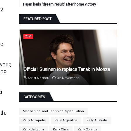
Pajari hails 'dream result' after home victory
S2
FEATURED POST
2021
ές
οντας
Official: Suninen to replace Tanak in Monza
 το
Sofia Siriatou
02 November
ά
CATEGORIES
Mechanical and Technical Speculation
th.
Rally Acropolis
Rally Argentina
Rally Australia
Rally Belgium
Rally Chile
Rally Corsica