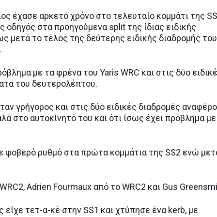
ποίος έχασε αρκετό χρόνο στο τελευταίο κομμάτι της S
 οδηγός στα προηγούμενα split της ίδιας ειδικής
ως μετά το τέλος της δεύτερης ειδικής διαδρομής του
.
πρόβλημα με τα φρένα του Yaris WRC και στις δύο ειδικ
έκατα του δευτερολέπτου.
ν ήταν γρήγορος και στις δύο ειδικές διαδρομές αναφέρ
αλά στο αυτοκίνητό του και ότι ίσως έχει πρόβλημα με
είχε φοβερό ρυθμό στα πρώτα κομμάτια της SS2 ενώ μετ
 WRC2, Adrien Fourmaux από το WRC2 και Gus Greensmi
ς είχε τετ-α-κέ στην SS1 και χτύπησε ένα kerb, με