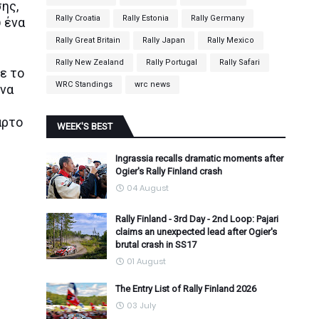
ης,
Rally Croatia
Rally Estonia
Rally Germany
υ ένα
Rally Great Britain
Rally Japan
Rally Mexico
Rally New Zealand
Rally Portugal
Rally Safari
ε το
WRC Standings
wrc news
 να
αρτο
WEEK'S BEST
Ingrassia recalls dramatic moments after
Ogier's Rally Finland crash
04 August
Rally Finland - 3rd Day - 2nd Loop: Pajari
claims an unexpected lead after Ogier's
brutal crash in SS17
01 August
The Entry List of Rally Finland 2026
03 July