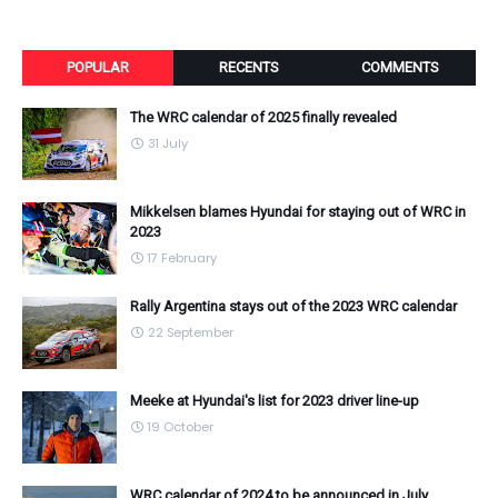
POPULAR
RECENTS
COMMENTS
The WRC calendar of 2025 finally revealed
31 July
Mikkelsen blames Hyundai for staying out of WRC in
2023
17 February
Rally Argentina stays out of the 2023 WRC calendar
22 September
Meeke at Hyundai's list for 2023 driver line-up
19 October
WRC calendar of 2024 to be announced in July