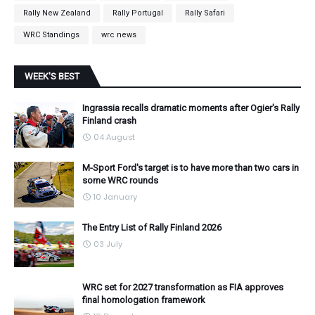
Rally New Zealand
Rally Portugal
Rally Safari
WRC Standings
wrc news
WEEK'S BEST
Ingrassia recalls dramatic moments after Ogier's Rally
Finland crash
04 August
M-Sport Ford's target is to have more than two cars in
some WRC rounds
10 January
The Entry List of Rally Finland 2026
03 July
WRC set for 2027 transformation as FIA approves
final homologation framework