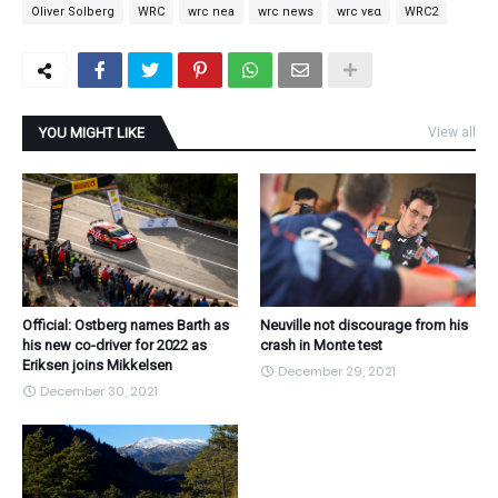
Oliver Solberg
WRC
wrc nea
wrc news
wrc νεα
WRC2
YOU MIGHT LIKE
View all
Official: Ostberg names Barth as
Neuville not discourage from his
his new co-driver for 2022 as
crash in Monte test
Eriksen joins Mikkelsen
December 29, 2021
December 30, 2021