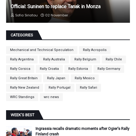
Official: Suninen to replace Tanak in Monza
Sofia Siriatou
02 November
CATEGORIES
Mechanical and Technical Speculation
Rally Acropolis
Rally Argentina
Rally Australia
Rally Belgium
Rally Chile
Rally Corsica
Rally Croatia
Rally Estonia
Rally Germany
Rally Great Britain
Rally Japan
Rally Mexico
Rally New Zealand
Rally Portugal
Rally Safari
WRC Standings
wrc news
WEEK'S BEST
Ingrassia recalls dramatic moments after Ogier's Rally
Finland crash