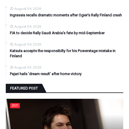
August 04, 2026
Ingrassia recalls dramatic moments after Ogier's Rally Finland crash
August 04, 2026
FIA to decide Rally Saudi Arabia's fate by mid-September
August 04, 2026
Katsuta accepts the responsibilty for his Powerstage mistake in
Finland
August 03, 2026
Pajari hails 'dream result' after home victory
FEATURED POST
2021