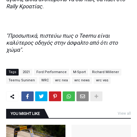
Rally Κροατίας.
"Προσωπικά, πιστεύω πως ο Teemu είναι
καλύτερος οδηγός στην άσφαλτο από ότι στο
χώμα".
Tags
2021
Ford Performance
M-Sport
Richard Millener
Teemu Suninen
WRC
wrc nea
wrc news
wrc νεα
YOU MIGHT LIKE
View all