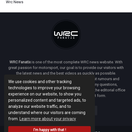
Wrc News
WRC Fanatix
is one of the most complete WRC news website. With
great passion for motorsport, our goal is to provide our visitors with
the latest news and the best videos as quickly as possible.
Additionally, you will find our opinion on the latest rumours and
We use cookies and other tracking
developments everywhere we can. If you have any questions,
technologies to improve your browsing
comments or complaints and would like to contact the editorial office
experience on our website, to show you
of
WRC FANATIX
you can use our contact form.
personalized content and targeted ads, to
analyze our website traffic, and to
understand where our visitors are coming
from.
Learn more about your privacy
I'm happy with that !