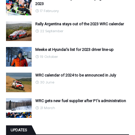
2023
17 February
Rally Argentina stays out of the 2023 WRC calendar
22 September
Meeke at Hyundai's list for 2023 driver line-up
19 October
WRC calendar of 2024 to be announced in July
30 June
WRC gets new fuel supplier after P1's administration
21 March
UPDATES