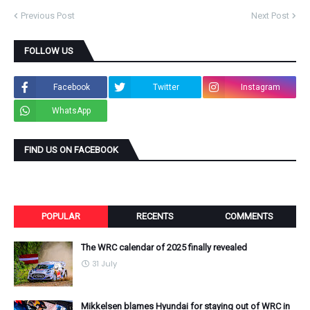
Previous Post
Next Post
FOLLOW US
Facebook
Twitter
Instagram
WhatsApp
FIND US ON FACEBOOK
POPULAR
RECENTS
COMMENTS
The WRC calendar of 2025 finally revealed
31 July
Mikkelsen blames Hyundai for staying out of WRC in