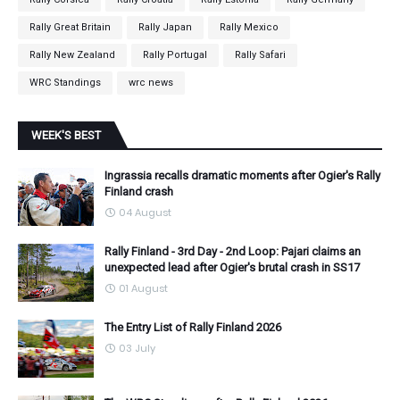
Rally Great Britain
Rally Japan
Rally Mexico
Rally New Zealand
Rally Portugal
Rally Safari
WRC Standings
wrc news
WEEK'S BEST
Ingrassia recalls dramatic moments after Ogier's Rally
Finland crash
04 August
Rally Finland - 3rd Day - 2nd Loop: Pajari claims an
unexpected lead after Ogier's brutal crash in SS17
01 August
The Entry List of Rally Finland 2026
03 July