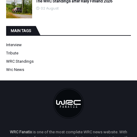
The WRC Standings after Rally Finland 2026
02 August
MAIN TAGS
Interview
Tribute
WRC Standings
Wrc News
WRC Fanatix
is one of the most complete WRC news website. With