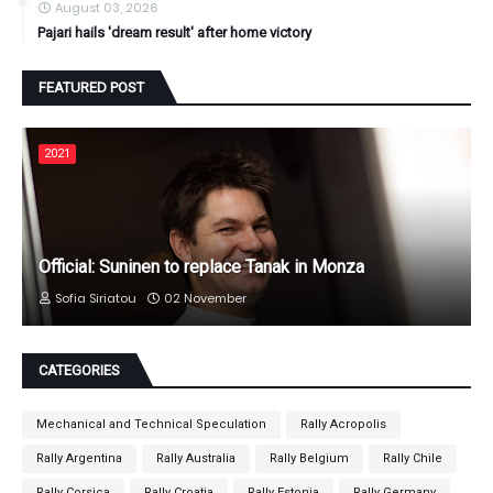
August 03, 2026
Pajari hails 'dream result' after home victory
FEATURED POST
2021
Official: Suninen to replace Tanak in Monza
Sofia Siriatou
02 November
CATEGORIES
Mechanical and Technical Speculation
Rally Acropolis
Rally Argentina
Rally Australia
Rally Belgium
Rally Chile
Rally Corsica
Rally Croatia
Rally Estonia
Rally Germany