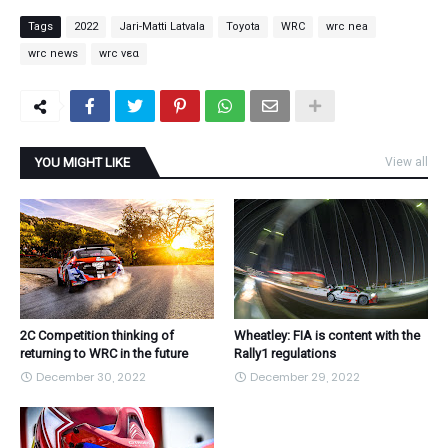
Tags
2022
Jari-Matti Latvala
Toyota
WRC
wrc nea
wrc news
wrc νεα
YOU MIGHT LIKE
View all
2C Competition thinking of
Wheatley: FIA is content with the
returning to WRC in the future
Rally1 regulations
December 30, 2022
December 29, 2022