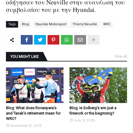
οδήγησαν τον Neuville στην ανανέωση του
συμβολαίου του με την Hyundai.
Tags
Blog
Hyundai Motorsport
Thierry Neuville
WRC
YOU MIGHT LIKE
View all
Blog: What does Rovanpera’s
Blog: Is Solberg’s win just a
and Tanak’s retirement mean for
firework or the beginning?
WRC?
July 21, 2025
November 10, 2025