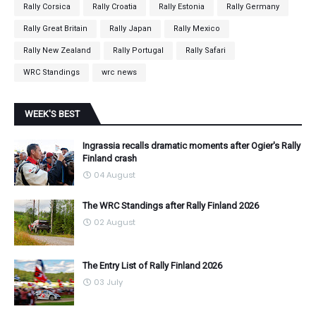
Rally Corsica
Rally Croatia
Rally Estonia
Rally Germany
Rally Great Britain
Rally Japan
Rally Mexico
Rally New Zealand
Rally Portugal
Rally Safari
WRC Standings
wrc news
WEEK'S BEST
Ingrassia recalls dramatic moments after Ogier's Rally
Finland crash
04 August
The WRC Standings after Rally Finland 2026
02 August
The Entry List of Rally Finland 2026
03 July