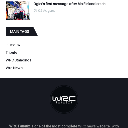
Ogier's first message after his Finland crash
02 August
MAIN TAGS
Interview
Tribute
WRC Standings
Wrc News
WRC Fanatix
is one of the most complete WRC news website. With