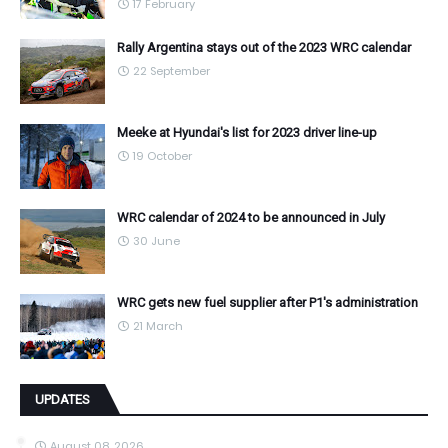
17 February
Rally Argentina stays out of the 2023 WRC calendar
22 September
Meeke at Hyundai's list for 2023 driver line-up
19 October
WRC calendar of 2024 to be announced in July
30 June
WRC gets new fuel supplier after P1's administration
21 March
UPDATES
August 08, 2026