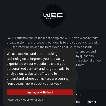
WRC Fanatix
is one of the most complete WRC news website. With
great passion for motorsport, our goal is to provide our visitors with
the latest news and the best videos as quickly as possible.
Additionally, you will find our opinion on the latest rumours and
We use cookies and other tracking
developments everywhere we can. If you have any questions,
technologies to improve your browsing
comments or complaints and would like to contact the editorial office
experience on our website, to show you
of
WRC FANATIX
you can use our contact form.
personalized content and targeted ads, to
analyze our website traffic, and to
understand where our visitors are coming
from.
Learn more about your privacy
I'm happy with that !
Designed & developed by -
Facenet PRO
Powered by WebsitePolicies
Home
About
Terms Of Use
Privacy Policy
Contact