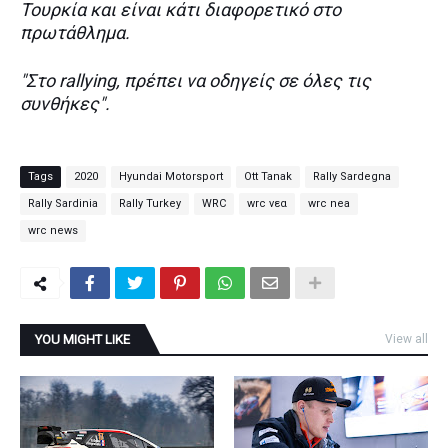
Τουρκία και είναι κάτι διαφορετικό στο
πρωτάθλημα.
"Στο rallying, πρέπει να οδηγείς σε όλες τις
συνθήκες".
Tags
2020
Hyundai Motorsport
Ott Tanak
Rally Sardegna
Rally Sardinia
Rally Turkey
WRC
wrc νεα
wrc nea
wrc news
YOU MIGHT LIKE
View all