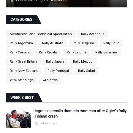
CATEGORIES
Mechanical and Technical Speculation
Rally Acropolis
Rally Argentina
Rally Australia
Rally Belgium
Rally Chile
Rally Corsica
Rally Croatia
Rally Estonia
Rally Germany
Rally Great Britain
Rally Japan
Rally Mexico
Rally New Zealand
Rally Portugal
Rally Safari
WRC Standings
wrc news
WEEK'S BEST
Ingrassia recalls dramatic moments after Ogier's Rally
Finland crash
04 August