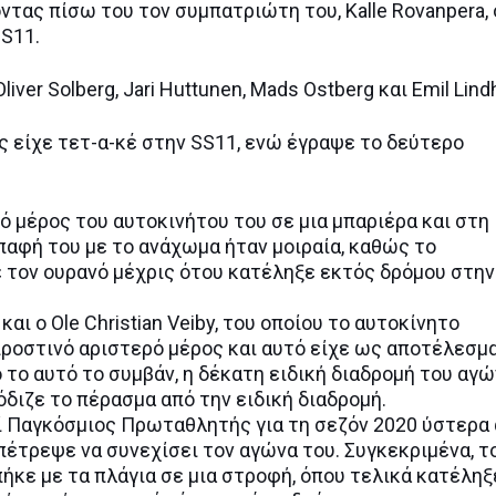
ντας πίσω του τον συμπατριώτη του, Kalle Rovanpera, 
SS11.
ver Solberg, Jari Huttunen, Mads Ostberg και Emil Lind
ος είχε τετ-α-κέ στην SS11, ενώ έγραψε το δεύτερο
ό μέρος του αυτοκινήτου του σε μια μπαριέρα και στη
επαφή του με το ανάχωμα ήταν μοιραία, καθώς το
ε τον ουρανό μέχρις ότου κατέληξε εκτός δρόμου στην
και ο Ole Christian Veiby, του οποίου το αυτοκίνητο
προστινό αριστερό μέρος και αυτό είχε ως αποτέλεσμ
 το αυτό το συμβάν, η δέκατη ειδική διαδρομή του αγ
διζε το πέρασμα από την ειδική διαδρομή.
εί Παγκόσμιος Πρωταθλητής για τη σεζόν 2020 ύστερα
επέτρεψε να συνεχίσει τον αγώνα του. Συγκεκριμένα, τ
ήκε με τα πλάγια σε μια στροφή, όπου τελικά κατέληξ