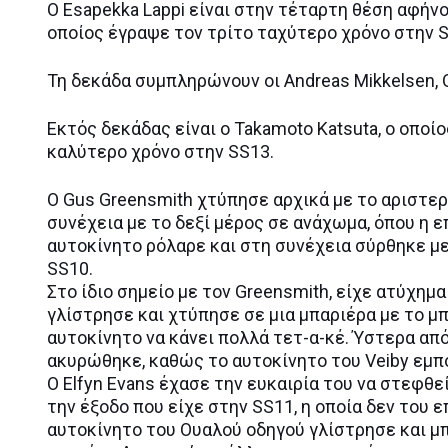
O Esapekka Lappi είναι στην τέταρτη θέση αφήνο
οποίος έγραψε τον τρίτο ταχύτερο χρόνο στην 
Τη δεκάδα συμπληρώνουν οι Andreas Mikkelsen, Oli
Εκτός δεκάδας είναι ο Takamoto Katsuta, ο οποί
καλύτερο χρόνο στην SS13.
Ο Gus Greensmith χτύπησε αρχικά με το αριστερ
συνέχεια με το δεξί μέρος σε ανάχωμα, όπου η 
αυτοκίνητο ρόλαρε και στη συνέχεια σύρθηκε μ
SS10.
Στο ίδιο σημείο με τον Greensmith, είχε ατύχημα 
γλίστρησε και χτύπησε σε μια μπαριέρα με το μ
αυτοκίνητο να κάνει πολλά τετ-α-κέ. Ύστερα από
ακυρώθηκε, καθώς το αυτοκίνητο του Veiby εμπό
Ο Elfyn Evans έχασε την ευκαιρία του να στεφθ
την έξοδο που είχε στην SS11, η οποία δεν του 
αυτοκίνητο του Ουαλού οδηγού γλίστρησε και μπ