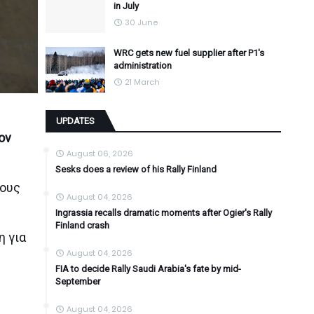
in July
30 June
WRC gets new fuel supplier after P1's
administration
21 March
UPDATES
ον
August 06, 2026
Sesks does a review of his Rally Finland
λους
August 04, 2026
Ingrassia recalls dramatic moments after Ogier's Rally
Finland crash
η για
August 04, 2026
FIA to decide Rally Saudi Arabia's fate by mid-
September
August 04, 2026