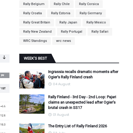
Rally Belgium
Rally Chile
Rally Corsica
Rally Croatia
Rally Estonia
Rally Germany
Rally Great Britain
Rally Japan
Rally Mexico
Rally New Zealand
Rally Portugal
Rally Safari
WRC Standings
wrc news
WEEK'S BEST
Ingrassia recalls dramatic moments after
Ogier's Rally Finland crash
04 August
Rally Finland - 3rd Day - 2nd Loop: Pajari
claims an unexpected lead after Ogier's
brutal crash in SS17
01 August
The Entry List of Rally Finland 2026