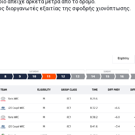
οίο απείχε αρκετά μέτρα από το δρόμο.
υς διοργανωτές εξαιτίας της σφοδρής χιονόπτωσης.