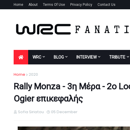
Home
About
Terms Of Use
Privacy Policy
Contact Us
WRC
BLOG
INTERVIEW
TRIBUTE
Home
2020
Rally Monza - 3η Μέρα - 2o L
Ogier επικεφαλής
Sofia Siriatou
05 December