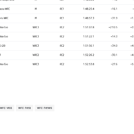
wrc νεα
wrc nea
wrc news