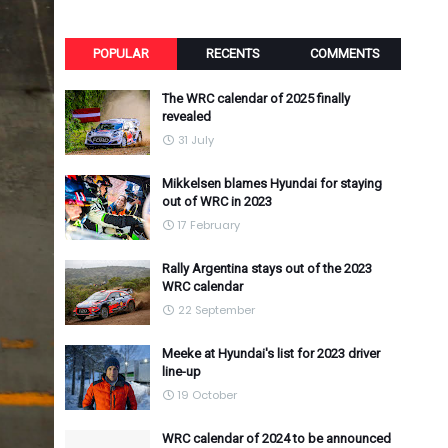
POPULAR
RECENTS
COMMENTS
The WRC calendar of 2025 finally
revealed
31 July
Mikkelsen blames Hyundai for staying
out of WRC in 2023
17 February
Rally Argentina stays out of the 2023
WRC calendar
22 September
Meeke at Hyundai's list for 2023 driver
line-up
19 October
WRC calendar of 2024 to be announced