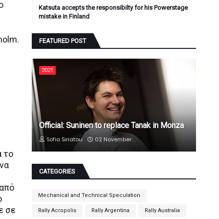
ο
Katsuta accepts the responsibilty for his Powerstage
mistake in Finland
holm.
FEATURED POST
2021
Official: Suninen to replace Tanak in Monza
Sofia Siriatou
02 November
α το
ώνα
CATEGORIES
 από
Mechanical and Technical Speculation
ο
ε σε
Rally Acropolis
Rally Argentina
Rally Australia