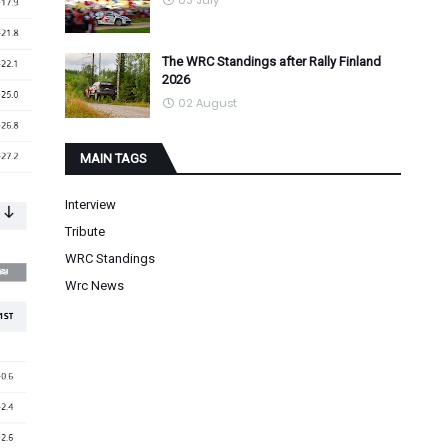
03 July
The WRC Standings after Rally Finland
2026
02 August
MAIN TAGS
Interview
Tribute
WRC Standings
Wrc News