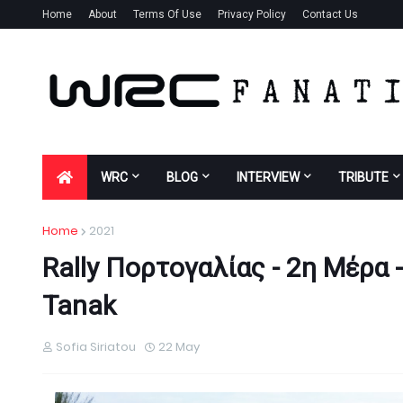
Home
About
Terms Of Use
Privacy Policy
Contact Us
WRC
BLOG
INTERVIEW
TRIBUTE
Home
2021
Rally Πορτογαλίας - 2η Μέρα 
Tanak
Sofia Siriatou
22 May