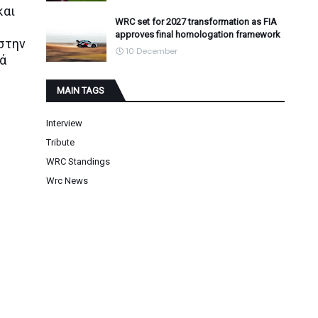
και
WRC set for 2027 transformation as FIA
approves final homologation framework
 στην
10 December
τά
MAIN TAGS
Interview
Tribute
WRC Standings
Wrc News