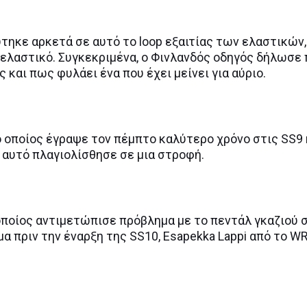
εύτηκε αρκετά σε αυτό το loop εξαιτίας των ελαστικών,
 ελαστικό. Συγκεκριμένα, ο Φινλανδός οδηγός δήλωσε
 και πως φυλάει ένα που έχει μείνει για αύριο.
ο οποίος έγραψε τον πέμπτο καλύτερο χρόνο στις SS9 
 αυτό πλαγιολίσθησε σε μια στροφή.
οποίος αντιμετώπισε πρόβλημα με το πεντάλ γκαζιού 
α πριν την έναρξη της SS10, Esapekka Lappi από το W