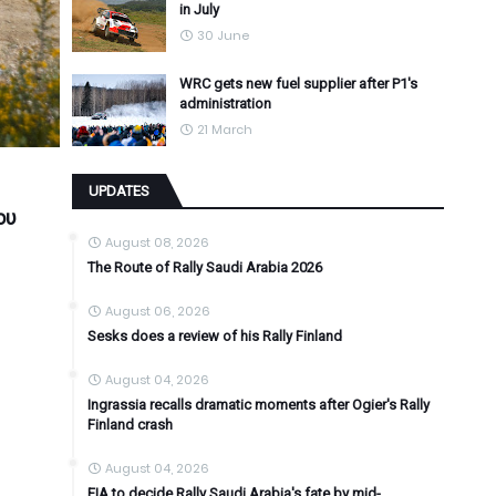
in July
30 June
WRC gets new fuel supplier after P1's
administration
21 March
UPDATES
ου
August 08, 2026
The Route of Rally Saudi Arabia 2026
August 06, 2026
Sesks does a review of his Rally Finland
August 04, 2026
Ingrassia recalls dramatic moments after Ogier's Rally
Finland crash
August 04, 2026
FIA to decide Rally Saudi Arabia's fate by mid-