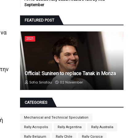
September
FEATURED POST
 να
2021
 την
Official: Suninen to replace Tanak in Monza
Sofia Siriatou
02 November
CATEGORIES
Mechanical and Technical Speculation
τή
Rally Acropolis
Rally Argentina
Rally Australia
Rally Belgium
Rally Chile
Rally Corsica