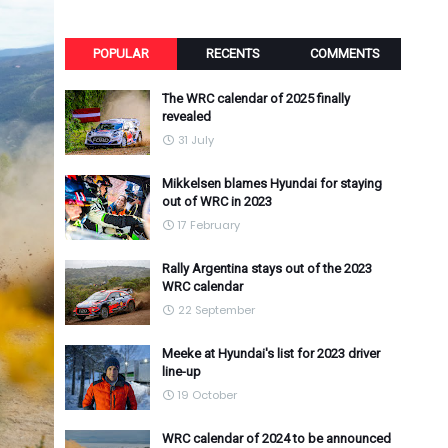
POPULAR
RECENTS
COMMENTS
The WRC calendar of 2025 finally
revealed
31 July
Mikkelsen blames Hyundai for staying
out of WRC in 2023
17 February
Rally Argentina stays out of the 2023
WRC calendar
22 September
Meeke at Hyundai's list for 2023 driver
line-up
19 October
WRC calendar of 2024 to be announced