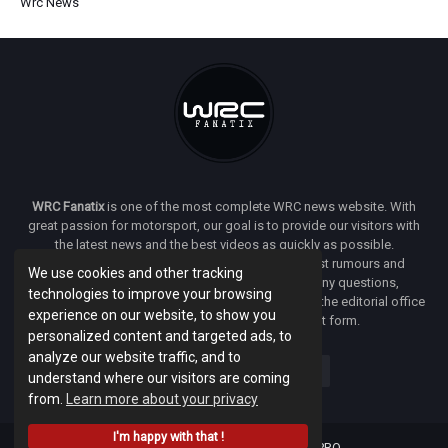
Wrc News
WRC Fanatix
is one of the most complete WRC news website. With
great passion for motorsport, our goal is to provide our visitors with
the latest news and the best videos as quickly as possible.
Additionally, you will find our opinion on the latest rumours and
We use cookies and other tracking
developments everywhere we can. If you have any questions,
technologies to improve your browsing
comments or complaints and would like to contact the editorial office
experience on our website, to show you
of
WRC FANATIX
you can use our contact form.
personalized content and targeted ads, to
analyze our website traffic, and to
understand where our visitors are coming
from.
Learn more about your privacy
I'm happy with that !
Designed & developed by -
Facenet PRO