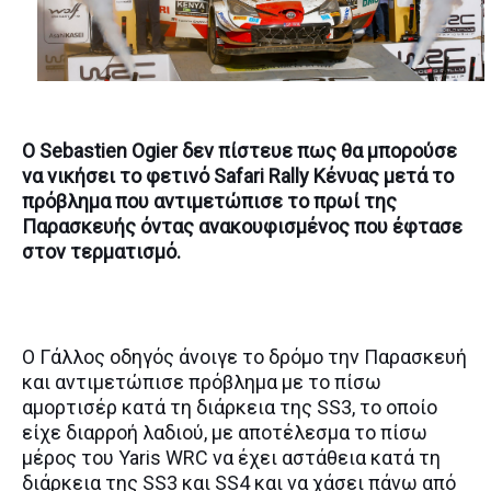
O Sebastien Ogier δεν πίστευε πως θα μπορούσε
να νικήσει το φετινό Safari Rally Κένυας μετά το
πρόβλημα που αντιμετώπισε το πρωί της
Παρασκευής όντας ανακουφισμένος που έφτασε
στον τερματισμό.
Ο Γάλλος οδηγός άνοιγε το δρόμο την Παρασκευή
και αντιμετώπισε πρόβλημα με το πίσω
αμορτισέρ κατά τη διάρκεια της SS3, το οποίο
είχε διαρροή λαδιού, με αποτέλεσμα το πίσω
μέρος του Yaris WRC να έχει αστάθεια κατά τη
διάρκεια της SS3 και SS4 και να χάσει πάνω από