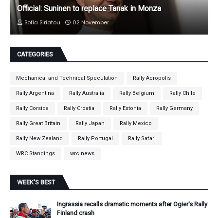
Official: Suninen to replace Tanak in Monza
Sofia Siriatou
02 November
CATEGORIES
Mechanical and Technical Speculation
Rally Acropolis
Rally Argentina
Rally Australia
Rally Belgium
Rally Chile
Rally Corsica
Rally Croatia
Rally Estonia
Rally Germany
Rally Great Britain
Rally Japan
Rally Mexico
Rally New Zealand
Rally Portugal
Rally Safari
WRC Standings
wrc news
WEEK'S BEST
Ingrassia recalls dramatic moments after Ogier's Rally
Finland crash