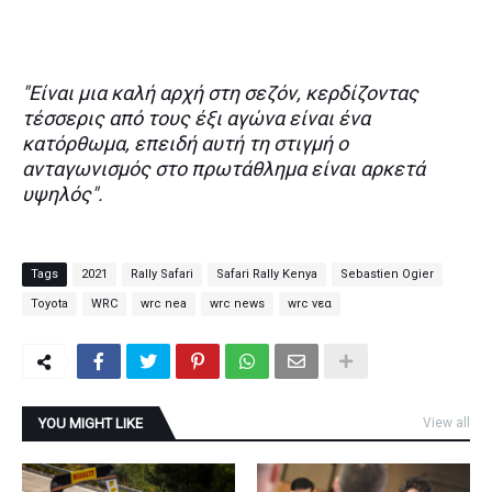
"Είναι μια καλή αρχή στη σεζόν, κερδίζοντας
τέσσερις από τους έξι αγώνα είναι ένα
κατόρθωμα, επειδή αυτή τη στιγμή ο
ανταγωνισμός στο πρωτάθλημα είναι αρκετά
υψηλός".
Tags
2021
Rally Safari
Safari Rally Kenya
Sebastien Ogier
Toyota
WRC
wrc nea
wrc news
wrc νεα
YOU MIGHT LIKE
View all