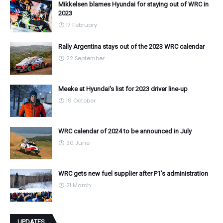
Mikkelsen blames Hyundai for staying out of WRC in
2023
17 February
Rally Argentina stays out of the 2023 WRC calendar
22 September
Meeke at Hyundai's list for 2023 driver line-up
19 October
WRC calendar of 2024 to be announced in July
30 June
WRC gets new fuel supplier after P1's administration
21 March
UPDATES