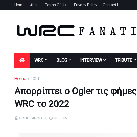
Home
About
Terms Of Use
Privacy Policy
Contact Us
WRC
BLOG
INTERVIEW
TRIBUTE
Home
2021
Απορρίπτει ο Ogier τις φήμε
WRC το 2022
Sofia Siriatou
03 July