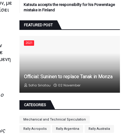
ν, με
Katsuta accepts the responsibilty for his Powerstage
ίσει
mistake in Finland
FEATURED POST
2021
ν
με
μενη
Official: Suninen to replace Tanak in Monza
Sofia Siriatou
02 November
 ο
CATEGORIES
Mechanical and Technical Speculation
Rally Acropolis
Rally Argentina
Rally Australia
ως