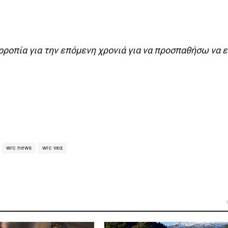
ροπία για την επόμενη χρονιά για να προσπαθήσω να ε
wrc news
wrc νεα