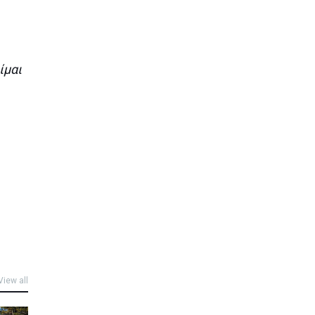
ίμαι
View all