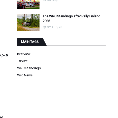
03 July
The WRC Standings after Rally Finland
2026
02 August
MAIN TAGS
ίμαι
Interview
Tribute
WRC Standings
Wrc News
με