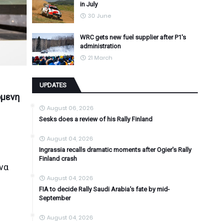
in July
30 June
WRC gets new fuel supplier after P1's
administration
21 March
UPDATES
όμενη
August 06, 2026
Sesks does a review of his Rally Finland
August 04, 2026
Ingrassia recalls dramatic moments after Ogier's Rally
Finland crash
να
August 04, 2026
FIA to decide Rally Saudi Arabia's fate by mid-
September
August 04, 2026