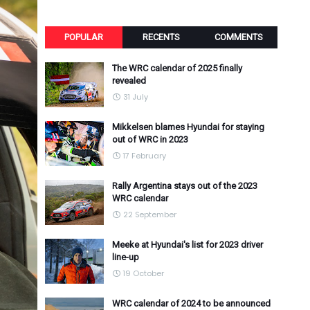
POPULAR
RECENTS
COMMENTS
The WRC calendar of 2025 finally
revealed
31 July
Mikkelsen blames Hyundai for staying
out of WRC in 2023
17 February
Rally Argentina stays out of the 2023
WRC calendar
22 September
Meeke at Hyundai's list for 2023 driver
line-up
19 October
WRC calendar of 2024 to be announced