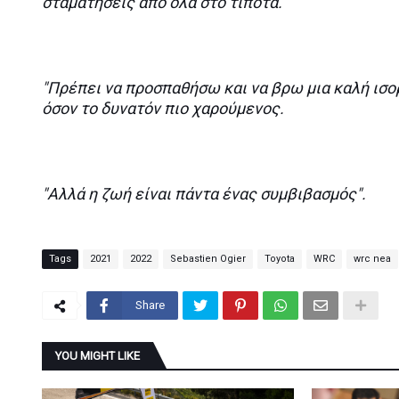
σταματήσεις από όλα στο τίποτα.
"Πρέπει να προσπαθήσω και να βρω μια καλή ισορ
όσον το δυνατόν πιο χαρούμενος.
"Αλλά η ζωή είναι πάντα ένας συμβιβασμός".
Tags
2021
2022
Sebastien Ogier
Toyota
WRC
wrc nea
Share
YOU MIGHT LIKE