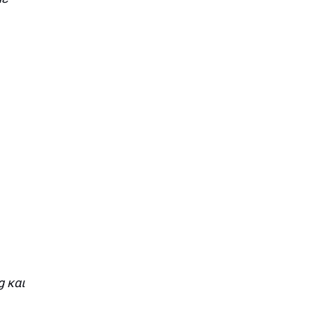
g και