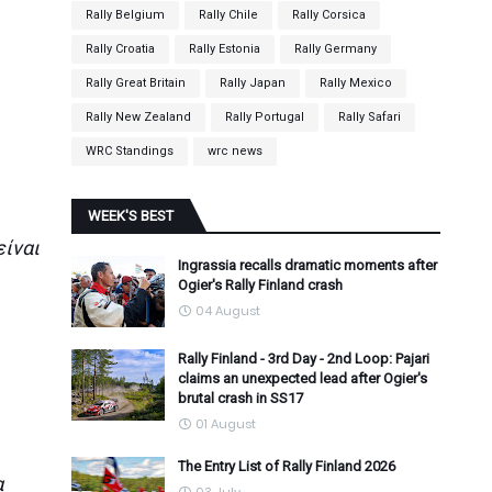
Rally Belgium
Rally Chile
Rally Corsica
Rally Croatia
Rally Estonia
Rally Germany
Rally Great Britain
Rally Japan
Rally Mexico
Rally New Zealand
Rally Portugal
Rally Safari
WRC Standings
wrc news
WEEK'S BEST
είναι
Ingrassia recalls dramatic moments after
Ogier's Rally Finland crash
04 August
Rally Finland - 3rd Day - 2nd Loop: Pajari
claims an unexpected lead after Ogier's
brutal crash in SS17
01 August
The Entry List of Rally Finland 2026
α